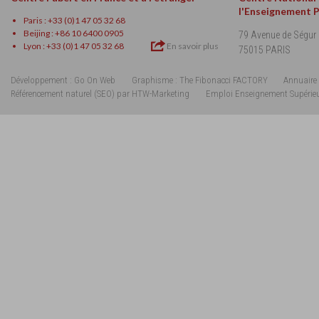
l'Enseignement 
Paris : +33 (0)1 47 05 32 68
Beijing : +86 10 6400 0905
79 Avenue de Ségur
Lyon : +33 (0)1 47 05 32 68
En savoir plus
75015 PARIS
Développement : Go On Web
Graphisme : The Fibonacci FACTORY
Annuaire 
Référencement naturel (SEO) par HTW-Marketing
Emploi Enseignement Supérie