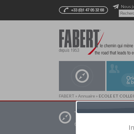
Nous j
FABERT
»
Annuaire
»
ECOLE ET COLLE
Trouver un
établissement pr
I