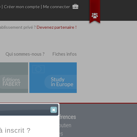
)
|
Créer mon compte
|
Me connecter
ablissement privé ?
Devenez partenaire !
Qui sommes-nous ?
Fiches infos
 de trouver parmi
12908 références
ur, mais aussi des cours de soutien
à inscrit ?
oupe toutes les écoles privées