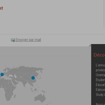
nt
Envoyer par mail
Décou
L'annu
privées
Orienta
Étudier
Éducat
Éditio
Study 
Nous j