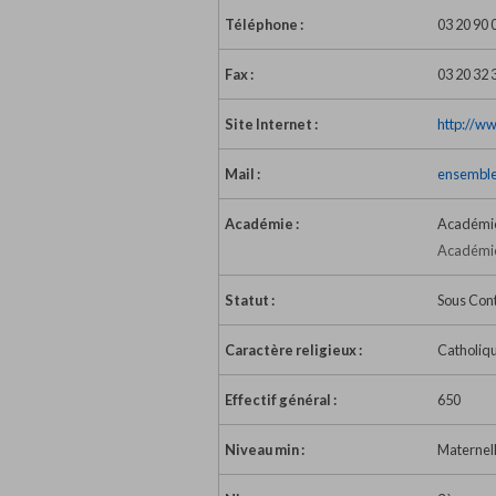
Téléphone :
03 20 90 
Fax :
03 20 32 
Site Internet :
http://ww
Mail :
ensembles
Académie :
Académie 
Académie 
Statut :
Sous Con
Caractère religieux :
Catholiq
Effectif général :
650
Niveau min :
Maternel