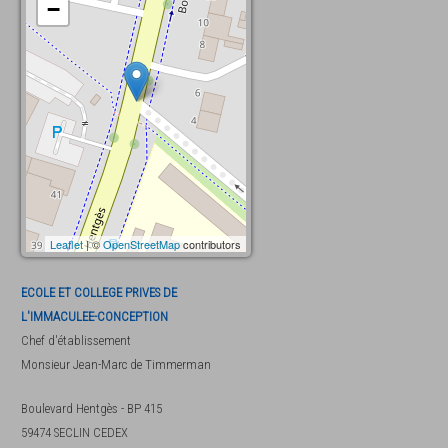
−
Leaflet
| ©
OpenStreetMap
contributors
ECOLE ET COLLEGE PRIVES DE
L'IMMACULEE-CONCEPTION
Chef d'établissement
Monsieur
Jean-Marc de Timmerman
Boulevard Hentgès - BP 415
59474
SECLIN CEDEX