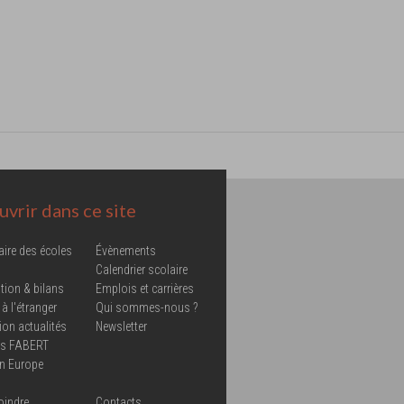
vrir dans ce site
aire des écoles
Évènements
Calendrier scolaire
tion & bilans
Emplois et carrières
 à l'étranger
Qui sommes-nous ?
ion actualités
Newsletter
ns FABERT
in Europe
oindre
Contacts