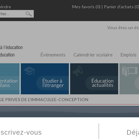
oindre
Mes favoris (0)
|
Panier d'achats (0
Vous êtes un ét
Évènements
Calendrier scolaire
Emplois
GE PRIVES DE L'IMMACULEE-CONCEPTION
L'Annuaire de recherche
Fabert.com
vous permet
ivé
votre établissement privé, du primaire au supérie
nscrivez-vous
Déj
scolaire et des cours à distance. Ce moteur regr