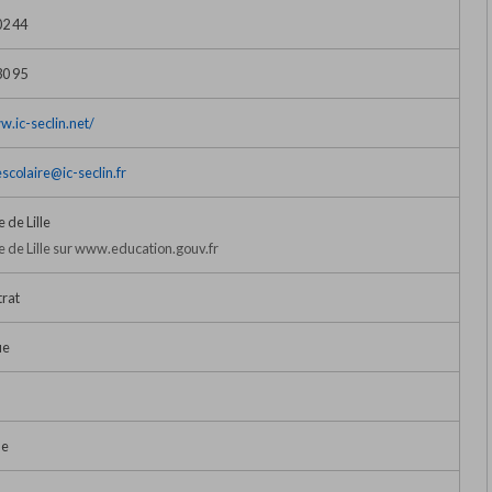
02 44
30 95
w.ic-seclin.net/
colaire@ic-seclin.fr
de Lille
de Lille sur www.education.gouv.fr
trat
ue
le