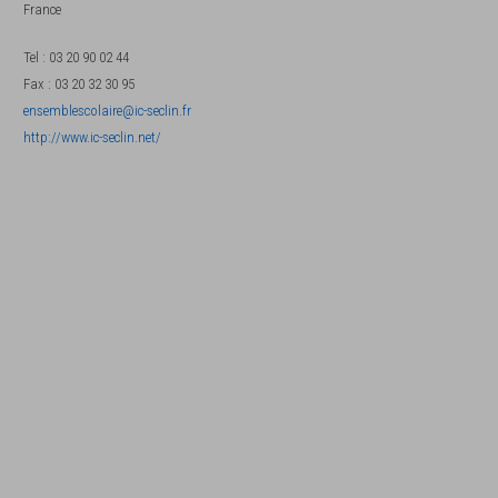
France
Tel
:
03 20 90 02 44
Fax
:
03 20 32 30 95
ensemblescolaire@ic-seclin.fr
http://www.ic-seclin.net/