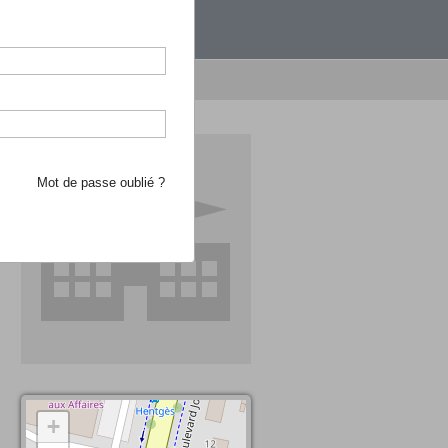
étranger.
e recherche d'école
Mot de passe oublié ?
+