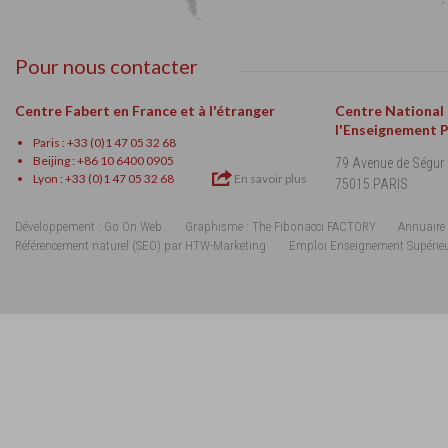
Pour nous contacter
Centre Fabert en France et à l'étranger
Centre National
l'Enseignement 
Paris : +33 (0)1 47 05 32 68
Beijing : +86 10 6400 0905
79 Avenue de Ségur
Lyon : +33 (0)1 47 05 32 68
En savoir plus
75015 PARIS
Développement : Go On Web
Graphisme : The Fibonacci FACTORY
Annuaire 
Référencement naturel (SEO) par HTW-Marketing
Emploi Enseignement Supérie