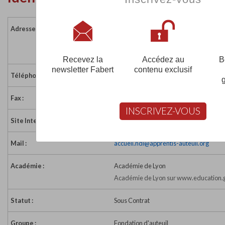
Adresse :
300 rue de la Charrière
69380 CIVRIEUX D AZERGUES
France
Recevez la
Accédez au
B
newsletter Fabert
contenu exclusif
Téléphone :
04 78 43 08 61
Fax :
04 78 43 69 17
INSCRIVEZ-VOUS
Site Internet :
http://notre-dame-de-lourdes.apprentis
Mail :
accueil.ndl@apprentis-auteuil.org
Académie :
Académie de Lyon
Académie de Lyon sur www.education.g
Statut :
Sous Contrat
Groupe :
Fondation d'auteuil