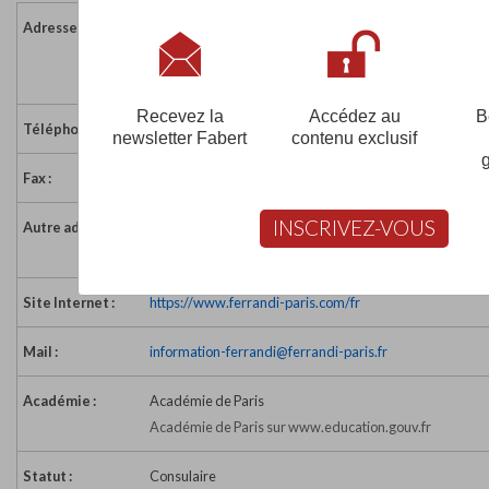
Adresse :
28 rue de l'Abbé Grégoire
75006 PARIS
France
Recevez la
Accédez au
B
Téléphone :
01 49 54 28 00
newsletter Fabert
contenu exclusif
Fax :
01 49 54 29 78
INSCRIVEZ-VOUS
Autre adresse :
Chemin de l'Orme Rond
78350 - JOUY EN JOSAS
Site Internet :
https://www.ferrandi-paris.com/fr
Mail :
information-ferrandi@ferrandi-paris.fr
Académie :
Académie de Paris
Académie de Paris sur www.education.gouv.fr
Statut :
Consulaire