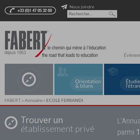
Nous joindre
Évènem
FABERT
»
Annuaire
»
ECOLE FERRANDI
Trouver un
L'Annua
établissement privé
parmi
1