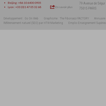
Beijing : +86 10 6400 0905
79 Avenue de Ségur
Lyon : +33 (0)1 47 05 32 68
En savoir plus
75015 PARIS
Développement : Go On Web
Graphisme : The Fibonacci FACTORY
Annuaire 
Référencement naturel (SEO) par HTW-Marketing
Emploi Enseignement Supérie