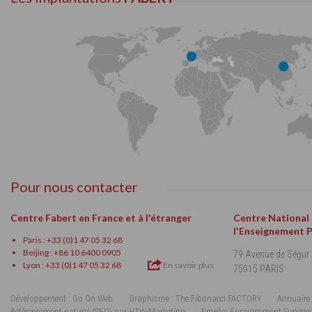
Pour nous contacter
Centre Fabert en France et à l'étranger
Centre National
l'Enseignement 
Paris : +33 (0)1 47 05 32 68
Beijing : +86 10 6400 0905
79 Avenue de Ségur
Lyon : +33 (0)1 47 05 32 68
En savoir plus
75015 PARIS
Développement : Go On Web
Graphisme : The Fibonacci FACTORY
Annuaire 
Référencement naturel (SEO) par HTW-Marketing
Emploi Enseignement Supérie