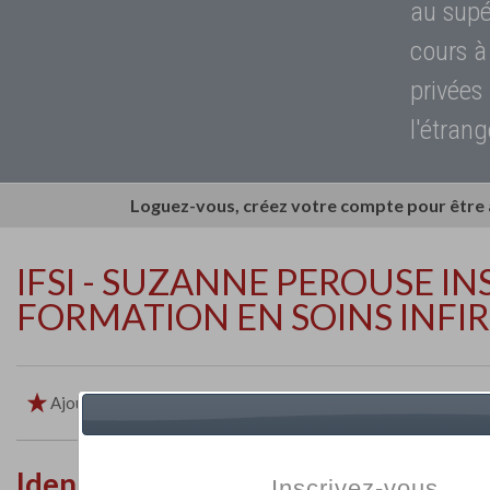
au supé
cours à
privées
l'étrang
Loguez-vous, créez votre compte pour être
IFSI - SUZANNE PEROUSE IN
FORMATION EN SOINS INFI
Ajouter aux favoris
Imprimer
Retour
Identité de l'établissement
Inscrivez-vous