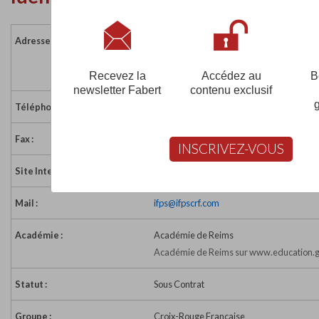
Adresse :
56 ter avenue du Général Sarrail
51037 CHALONS EN CHAMPAGNE CEDE
France
Recevez la
Accédez au
B
newsletter Fabert
contenu exclusif
Téléphone :
03 26 64 60 53
Fax :
03 26 68 48 66
INSCRIVEZ-VOUS
Site Internet :
http://www.ifpscrf.com
Mail :
ifps@ifpscrf.com
Académie :
Académie de Reims
Académie de Reims sur www.education.g
Statut :
Sous Contrat
Groupe :
Croix-Rouge Française