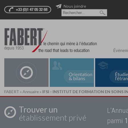
Nous joindre
Évènem
FABERT
»
Annuaire
»
IFSI - INSTITUT DE FORMATION EN SOINS I
Trouver un
L'Annua
établissement privé
parmi
1