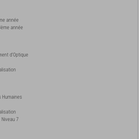
2ème année
 3ème année
ment d’Optique
lisation
es Humaines
lisation
 Niveau 7