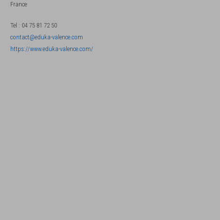
France
Tel
:
04 75 81 72 50
contact@eduka-valence.com
https://www.eduka-valence.com/