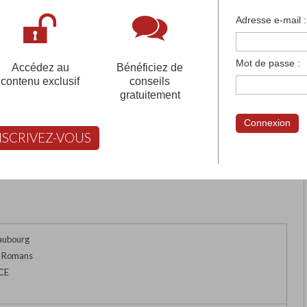
françaises et tous les établissements français à l'
Adresse e-mail :
 votre compte pour être accompagné gratuitement dans votr
Mot de passe :
Accédez au
Bénéficiez de
contenu exclusif
conseils
gratuitement
Connexion
NSCRIVEZ-VOUS
rimer
Retour
FABERT vous aide à choisir
Maubourg
e Romans
CE