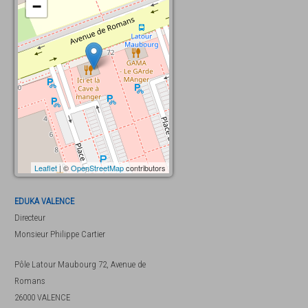
−
Leaflet
| ©
OpenStreetMap
contributors
EDUKA VALENCE
Directeur
Monsieur
Philippe Cartier
Pôle Latour Maubourg 72, Avenue de
Romans
26000
VALENCE