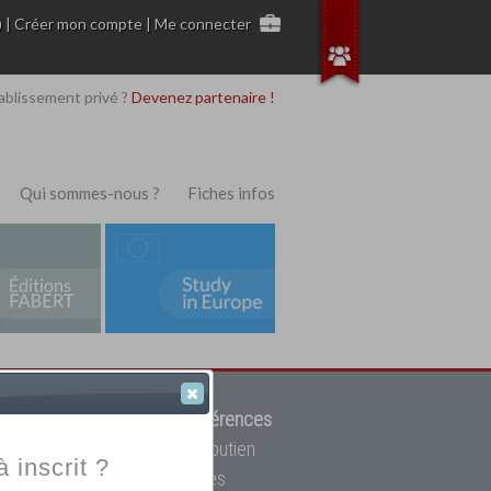
)
|
Créer mon compte
|
Me connecter
ablissement privé ?
Devenez partenaire !
Qui sommes-nous ?
Fiches infos
 de trouver parmi
12908 références
ur, mais aussi des cours de soutien
à inscrit ?
oupe toutes les écoles privées