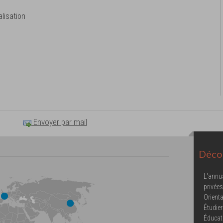
lisation
Envoyer par mail
Décou
L'annu
privées
Orienta
Étudier
Éducat