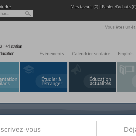
oindre
Mes favoris (0)
|
Panier d'achats (0
Vous êtes un ét
Évènements
Calendrier scolaire
Emplois
L'Annuaire de recherche
Fabert.com
vous permet
ivé
votre établissement privé, du primaire au supérie
nscrivez-vous
Déj
scolaire et des cours à distance. Ce moteur regr