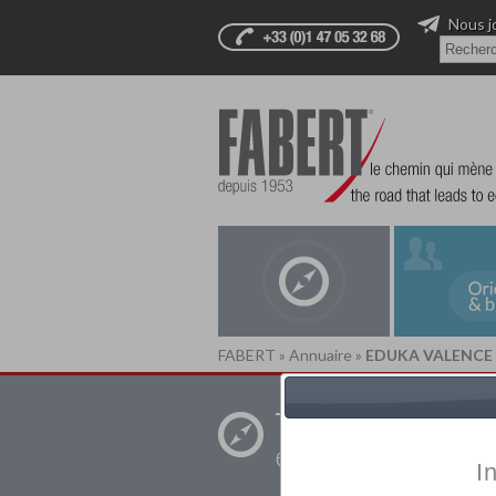
Nous j
FABERT
»
Annuaire
»
EDUKA VALENCE
Trouver un
établissement pr
I