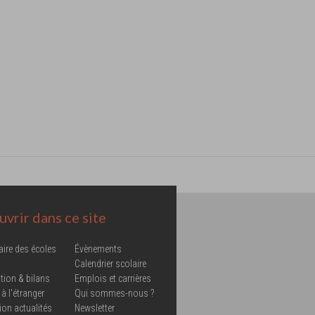
vrir dans ce site
aire des écoles
Évènements
Calendrier scolaire
tion & bilans
Emplois et carrières
 à l'étranger
Qui sommes-nous ?
ion actualités
Newsletter