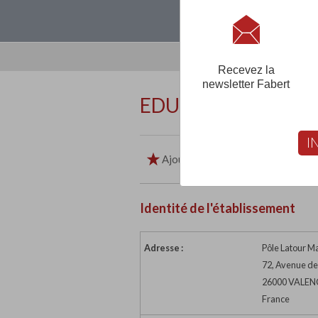
Loguez-vous, créez
Recevez la
newsletter Fabert
EDUKA VALENCE
I
Ajouter aux favoris
Imp
Identité de l'établissement
Adresse :
Pôle Latour 
72, Avenue d
26000 VALEN
France