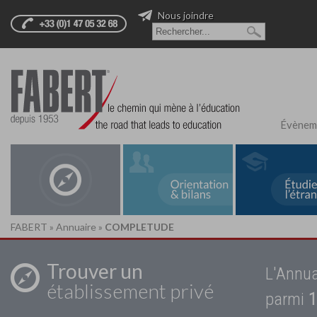
Nous joindre
Évènem
FABERT
»
Annuaire
»
COMPLETUDE
Trouver un
L'Annua
établissement privé
parmi
1