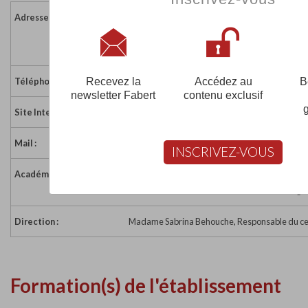
Adresse :
17 cours Berriat
38000 GRENOBLE
France
Recevez la
Accédez au
B
Téléphone :
04 76 47 22 12
newsletter Fabert
contenu exclusif
Site Internet :
https://www.completude.com/agence/grenobl
Mail :
contact@completude.com
INSCRIVEZ-VOUS
Académie :
Académie de Grenoble
Académie de Grenoble sur www.education.gou
Direction :
Madame Sabrina Behouche, Responsable du ce
Formation(s) de l'établissement