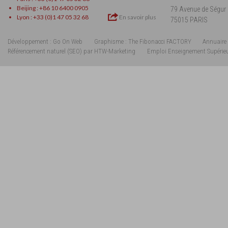
Beijing : +86 10 6400 0905
79 Avenue de Ségur
Lyon : +33 (0)1 47 05 32 68
En savoir plus
75015 PARIS
Développement : Go On Web
Graphisme : The Fibonacci FACTORY
Annuaire 
Référencement naturel (SEO) par HTW-Marketing
Emploi Enseignement Supérie