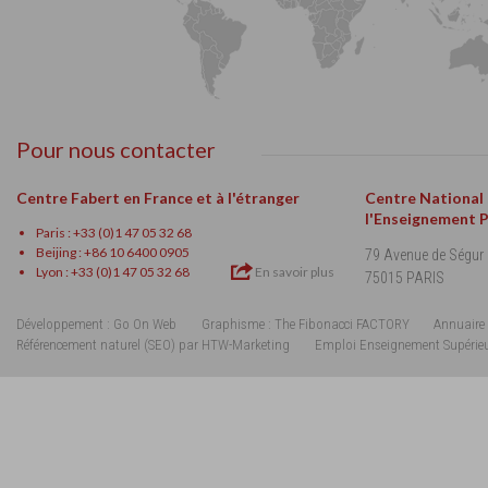
Pour nous contacter
Centre Fabert en France et à l'étranger
Centre National
l'Enseignement 
Paris : +33 (0)1 47 05 32 68
Beijing : +86 10 6400 0905
79 Avenue de Ségur
Lyon : +33 (0)1 47 05 32 68
En savoir plus
75015 PARIS
Développement : Go On Web
Graphisme : The Fibonacci FACTORY
Annuaire 
Référencement naturel (SEO) par HTW-Marketing
Emploi Enseignement Supérie