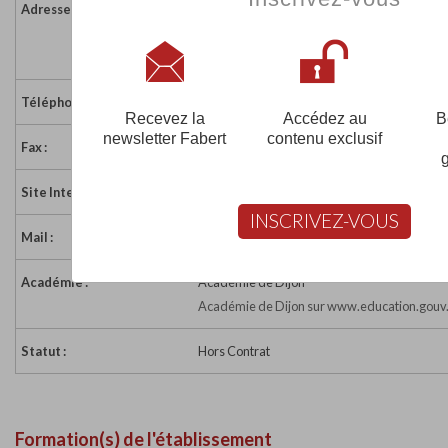
Adresse :
43 Rue Elsa Triolet
21000 DIJON
France
Téléphone :
03 80 70 24 00
Recevez la
Accédez au
B
newsletter Fabert
contenu exclusif
Fax :
03 80 70 03 93
Site Internet :
http://www.linguaphone.fr
INSCRIVEZ-VOUS
Mail :
contact@linguaphone.fr
Académie :
Académie de Dijon
Académie de Dijon sur www.education.gouv.
Statut :
Hors Contrat
Formation(s) de l'établissement