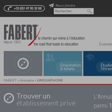
Nous joindre
Évènem
FABERT
»
Annuaire
»
LINGUAPHONE
Trouver un
L'Annua
établissement privé
parmi
1