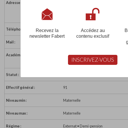
Adresse :
3 rue Jules Célard
42290 SORBIERS
France
Téléphone :
04 77 53 63 39
Recevez la
Accédez au
B
newsletter Fabert
contenu exclusif
Mail :
ecole.privee.gq@wanadoo.fr
Académie :
Académie de Lyon
INSCRIVEZ-VOUS
Académie de Lyon sur www.education.go
Statut :
Sous Contrat
Effectif général :
91
Niveau min :
Maternelle
Niveau max :
Maternelle
Régime :
Externat • Demi-pension