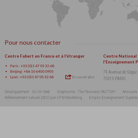
Pour nous contacter
Centre Fabert en France et à l'étranger
Centre National
l'Enseignement 
Paris : +33 (0)1 47 05 32 68
Beijing : +86 10 6400 0905
79 Avenue de Ségur
Lyon : +33 (0)1 47 05 32 68
En savoir plus
75015 PARIS
Développement : Go On Web
Graphisme : The Fibonacci FACTORY
Annuaire 
Référencement naturel (SEO) par HTW-Marketing
Emploi Enseignement Supérie