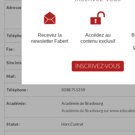
Adresse :
5 rue Fritz Kiener
67000 STRASBOURG
France
Recevez la
Accédez au
B
Téléphone :
03 88 75 03 75
newsletter Fabert
contenu exclusif
Fax :
03 88 23 23 67
Site Internet :
http://www.mjm-design.com/
INSCRIVEZ-VOUS
Mail :
strasbourg@mjm-design.com
Téléphone :
03 88 75 53 59
Académie :
Académie de Strasbourg
Académie de Strasbourg sur www.education
Statut :
Hors Contrat