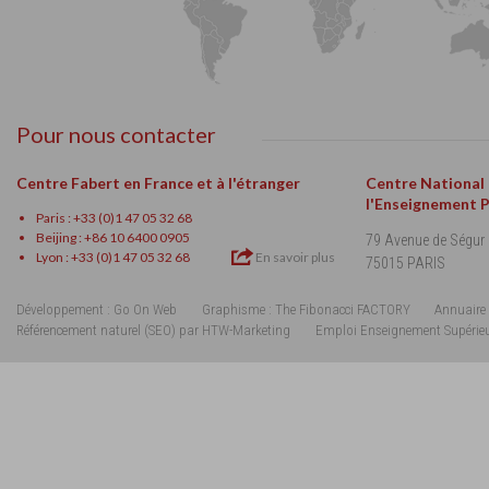
Pour nous contacter
Centre Fabert en France et à l'étranger
Centre National
l'Enseignement 
Paris : +33 (0)1 47 05 32 68
Beijing : +86 10 6400 0905
79 Avenue de Ségur
Lyon : +33 (0)1 47 05 32 68
En savoir plus
75015 PARIS
Développement : Go On Web
Graphisme : The Fibonacci FACTORY
Annuaire 
Référencement naturel (SEO) par HTW-Marketing
Emploi Enseignement Supérie