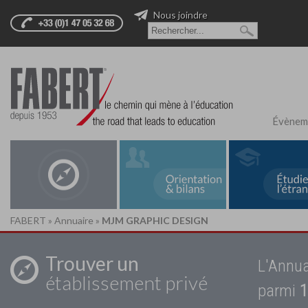
Nous joindre
Évènem
FABERT
»
Annuaire
»
MJM GRAPHIC DESIGN
Trouver un
L'Annua
établissement privé
parmi
1