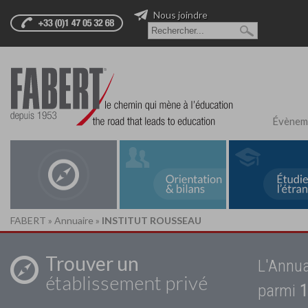
Nous joindre
Évènem
FABERT
»
Annuaire
»
INSTITUT ROUSSEAU
Trouver un
L'Annua
établissement privé
parmi
1