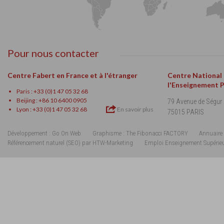
Pour nous contacter
Centre Fabert en France et à l'étranger
Centre National
l'Enseignement 
Paris : +33 (0)1 47 05 32 68
Beijing : +86 10 6400 0905
79 Avenue de Ségur
Lyon : +33 (0)1 47 05 32 68
En savoir plus
75015 PARIS
Développement : Go On Web
Graphisme : The Fibonacci FACTORY
Annuaire 
Référencement naturel (SEO) par HTW-Marketing
Emploi Enseignement Supérie