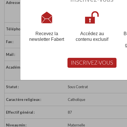
Adresse :
5 rue de Normandie
35120 EPINIAC
France
Téléphone :
02 99 80 06 56
Recevez la
Accédez au
B
newsletter Fabert
contenu exclusif
Fax :
02 99 80 06 56
Mail :
eco35.nd-sacre-coeur.epiniac@ecbre
INSCRIVEZ-VOUS
Académie :
Académie de Rennes
Académie de Rennes sur www.educat
Statut :
Sous Contrat
Caractère religieux :
Catholique
Effectif général :
87
Niveau min :
Maternelle