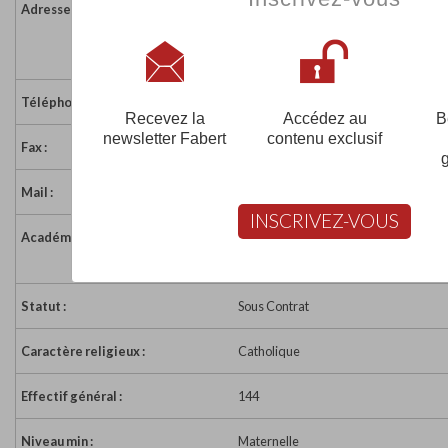
Adresse :
10 rue du Mézeray
35540 PLERGUER
France
Téléphone :
02 99 58 10 33
Recevez la
Accédez au
B
newsletter Fabert
contenu exclusif
Fax :
02 99 58 10 33
Mail :
pleguer.ecolenotredame@wanadoo.f
INSCRIVEZ-VOUS
Académie :
Académie de Rennes
Académie de Rennes sur www.educat
Statut :
Sous Contrat
Caractère religieux :
Catholique
Effectif général :
144
Niveau min :
Maternelle