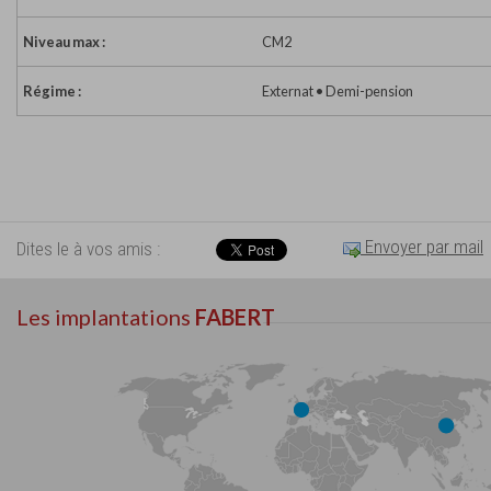
Niveau max :
CM2
Régime :
Externat • Demi-pension
Envoyer par mail
Dites le à vos amis :
Les implantations
FABERT