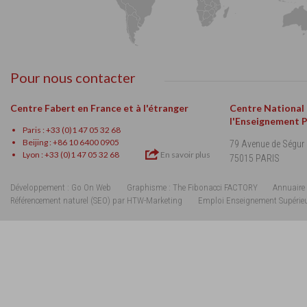
Pour nous contacter
Centre Fabert en France et à l'étranger
Centre National
l'Enseignement 
Paris : +33 (0)1 47 05 32 68
Beijing : +86 10 6400 0905
79 Avenue de Ségur
Lyon : +33 (0)1 47 05 32 68
En savoir plus
75015 PARIS
Développement : Go On Web
Graphisme : The Fibonacci FACTORY
Annuaire 
Référencement naturel (SEO) par HTW-Marketing
Emploi Enseignement Supérie