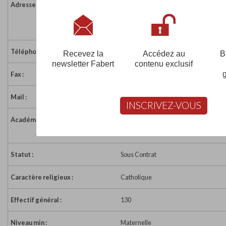
Adresse :
9 rue de la Vilaine
35600 STE MARIE
France
Téléphone :
02 99 72 01 90
Recevez la
Accédez au
B
newsletter Fabert
contenu exclusif
Fax :
02 99 72 01 90
Mail :
eco35.ste-marie.ste-marie@ecbreta
INSCRIVEZ-VOUS
Académie :
Académie de Rennes
Académie de Rennes sur www.educat
Statut :
Sous Contrat
Caractère religieux :
Catholique
Effectif général :
130
Niveau min :
Maternelle