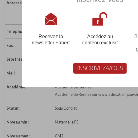
Adresse :
Rue Jean XXIII
56140 MALESTROIT
France
Téléphone :
02 97 75 09 40
Recevez la
Accédez au
B
newsletter Fabert
contenu exclusif
Fax :
02 97 75 11 49
Site Internet :
https://ecolestejeannedarcmalestroit.toutemone
INSCRIVEZ-VOUS
Mail :
ec.0561173W@ac-rennes.fr
Académie :
Académie de Rennes
Académie de Rennes sur www.education.gouv.f
Statut :
Sous Contrat
Niveau min :
Maternelle PS
Niveau max :
CM2