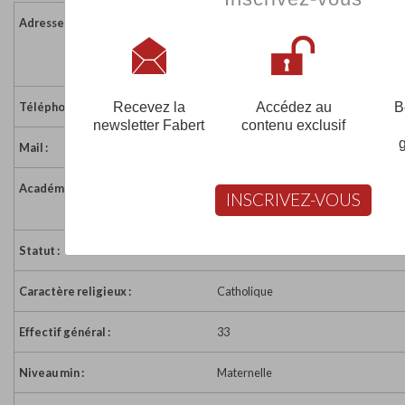
Adresse :
25 rue Pierre et Marie Curie
85370 NALLIERS
France
Recevez la
Accédez au
B
Téléphone :
02 51 30 77 38
newsletter Fabert
contenu exclusif
Mail :
ecole.sacrecoeur.nalliers@wanadoo.
Académie :
Académie de Nantes
INSCRIVEZ-VOUS
Académie de Nantes sur www.educat
Statut :
Sous Contrat
Caractère religieux :
Catholique
Effectif général :
33
Niveau min :
Maternelle