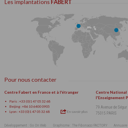
Les implantations
FABERT
Pour nous contacter
Centre Fabert en France et à l'étranger
Centre National
l'Enseignement 
Paris : +33 (0)1 47 05 32 68
Beijing : +86 10 6400 0905
79 Avenue de Ségur
Lyon : +33 (0)1 47 05 32 68
En savoir plus
75015 PARIS
Développement : Go On Web
Graphisme : The Fibonacci FACTORY
Annuaire 