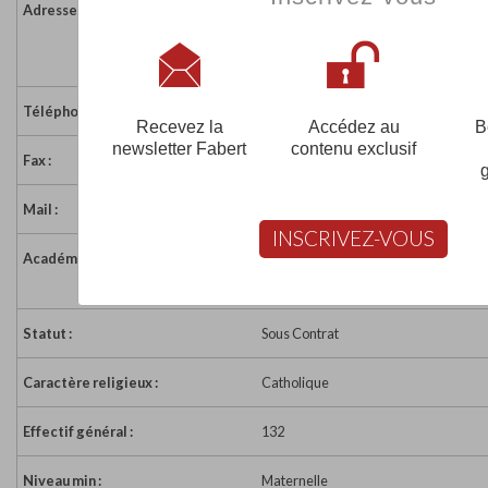
Adresse :
4 rue du Capitaine de Mazenod
85220 LANDEVIEILLE
France
Téléphone :
02 51 22 98 90
Recevez la
Accédez au
B
newsletter Fabert
contenu exclusif
Fax :
02 51 90 21 91
Mail :
ecole.landevieille@aliceadsl.fr
INSCRIVEZ-VOUS
Académie :
Académie de Nantes
Académie de Nantes sur www.educat
Statut :
Sous Contrat
Caractère religieux :
Catholique
Effectif général :
132
Niveau min :
Maternelle