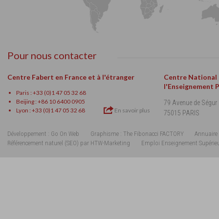
Pour nous contacter
Centre Fabert en France et à l'étranger
Centre National
l'Enseignement 
Paris : +33 (0)1 47 05 32 68
Beijing : +86 10 6400 0905
79 Avenue de Ségur
Lyon : +33 (0)1 47 05 32 68
En savoir plus
75015 PARIS
Développement : Go On Web
Graphisme : The Fibonacci FACTORY
Annuaire 
Référencement naturel (SEO) par HTW-Marketing
Emploi Enseignement Supérie