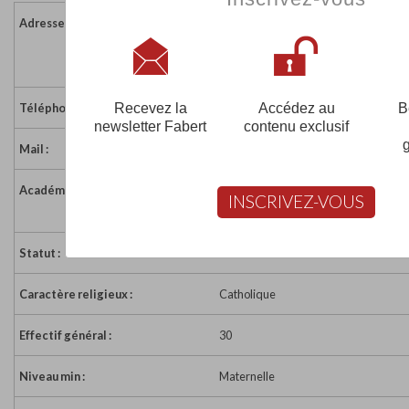
Adresse :
47 rue de l'Eglise
85630 BARBATRE
France
Recevez la
Accédez au
B
Téléphone :
02 51 39 80 40
newsletter Fabert
contenu exclusif
Mail :
ecole-notre-dame2@wanadoo.fr
Académie :
Académie de Nantes
INSCRIVEZ-VOUS
Académie de Nantes sur www.educat
Statut :
Sous Contrat
Caractère religieux :
Catholique
Effectif général :
30
Niveau min :
Maternelle