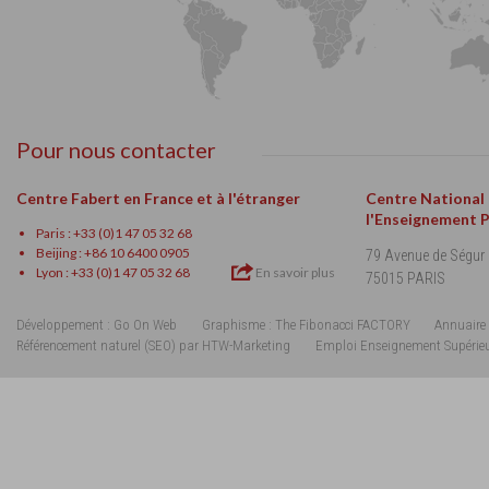
Pour nous contacter
Centre Fabert en France et à l'étranger
Centre National
l'Enseignement 
Paris : +33 (0)1 47 05 32 68
Beijing : +86 10 6400 0905
79 Avenue de Ségur
Lyon : +33 (0)1 47 05 32 68
En savoir plus
75015 PARIS
Développement : Go On Web
Graphisme : The Fibonacci FACTORY
Annuaire 
Référencement naturel (SEO) par HTW-Marketing
Emploi Enseignement Supérie