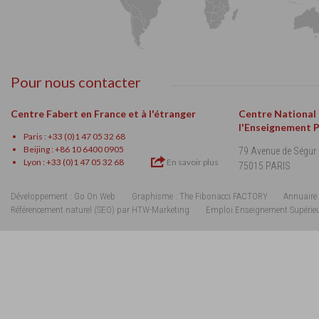
Pour nous contacter
Centre Fabert en France et à l'étranger
Centre National
l'Enseignement 
Paris : +33 (0)1 47 05 32 68
Beijing : +86 10 6400 0905
79 Avenue de Ségur
Lyon : +33 (0)1 47 05 32 68
En savoir plus
75015 PARIS
Développement : Go On Web
Graphisme : The Fibonacci FACTORY
Annuaire 
Référencement naturel (SEO) par HTW-Marketing
Emploi Enseignement Supérie