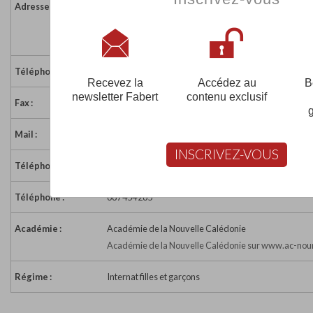
Adresse :
Tuo - BP 118
98828 MARE
Nouvelle-Calédonie
Téléphone :
687454285
Recevez la
Accédez au
B
newsletter Fabert
contenu exclusif
Fax :
687454432
Mail :
alice.jemes@gmail.com
INSCRIVEZ-VOUS
Téléphone :
687 454 291
Téléphone :
687 454 285
Académie :
Académie de la Nouvelle Calédonie
Académie de la Nouvelle Calédonie sur www.ac-no
Régime :
Internat filles et garçons