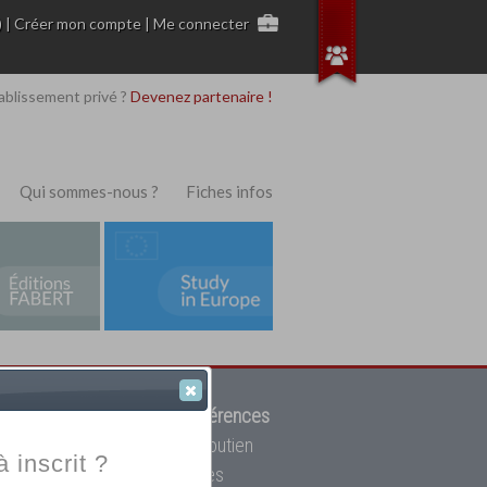
)
|
Créer mon compte
|
Me connecter
ablissement privé ?
Devenez partenaire !
Qui sommes-nous ?
Fiches infos
 de trouver parmi
12908 références
ur, mais aussi des cours de soutien
à inscrit ?
oupe toutes les écoles privées