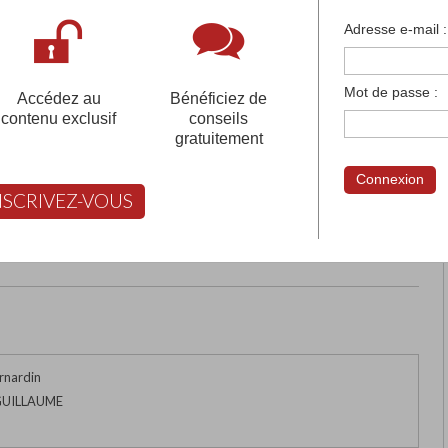
françaises et tous les établissements français à l'
Adresse e-mail :
 votre compte pour être accompagné gratuitement dans votr
Mot de passe :
Accédez au
Bénéficiez de
contenu exclusif
conseils
gratuitement
ATHOLIQUE DE MAISON-
Connexion
NSCRIVEZ-VOUS
rimer
Retour
FABERT vous aide à choisir
rnardin
 GUILLAUME