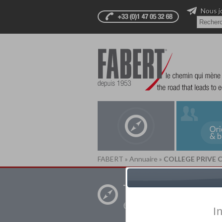
Nous j
FABERT
»
Annuaire
»
COLLEGE PRIVE
Trouver un
établissement pr
I