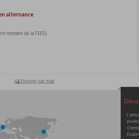
en alternance
ment membre de la FEED)
Envoyer par mail
Décou
L'annu
privées
Orienta
Étudier