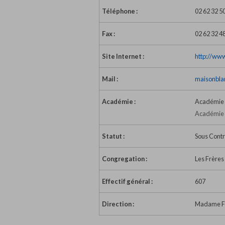
Téléphone :
02 62 32 5
Fax :
02 62 32 4
Site Internet :
http://www
Mail :
maisonbla
Académie :
Académie 
Académie d
Statut :
Sous Contr
Congregation :
Les Frères
Effectif général :
607
Direction :
Madame Fa