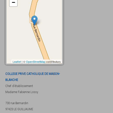
−
Leaflet
| ©
OpenStreetMap
contributors
COLLEGE PRIVE CATHOLIQUE DE MAISON-
BLANCHE
Chef d'établissement
Madame
Fabienne Lossy
730 rue Bernardin
97423
LE GUILLAUME