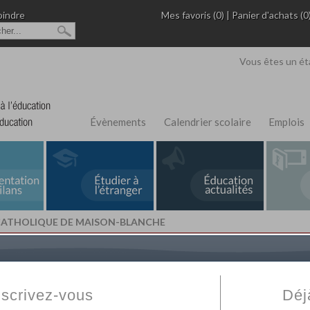
oindre
Mes favoris (0)
|
Panier d'achats (0
Vous êtes un ét
Évènements
Calendrier scolaire
Emplois
 CATHOLIQUE DE MAISON-BLANCHE
L'Annuaire de recherche
Fabert.com
vous permet
ivé
votre établissement privé, du primaire au supérie
nscrivez-vous
Déj
scolaire et des cours à distance. Ce moteur regr