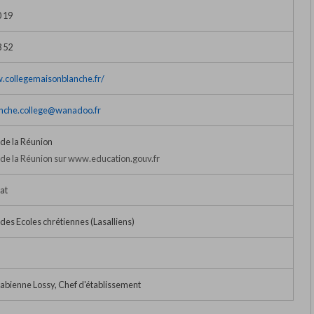
0 19
8 52
.collegemaisonblanche.fr/
nche.college@wanadoo.fr
de la Réunion
e la Réunion sur www.education.gouv.fr
at
 des Ecoles chrétiennes (Lasalliens)
bienne Lossy, Chef d'établissement