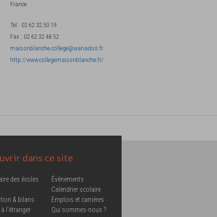
France
Tel
:
02 62 32 50 19
Fax
:
02 62 32 48 52
maisonblanche.college@wanadoo.fr
http://www.collegemaisonblanche.fr/
vrir dans ce site
aire des écoles
Évènements
Calendrier scolaire
tion & bilans
Emplois et carrières
 à l'étranger
Qui sommes-nous ?