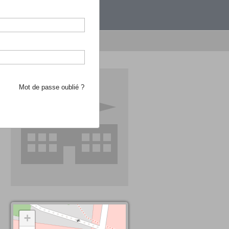
étranger.
e recherche d'école
Mot de passe oublié ?
+