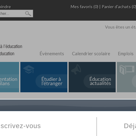
oindre
Mes favoris (0)
|
Panier d'achats (0
Vous êtes un ét
Évènements
Calendrier scolaire
Emplois
L'Annuaire de recherche
Fabert.com
vous permet
ivé
votre établissement privé, du primaire au supérie
nscrivez-vous
Déj
scolaire et des cours à distance. Ce moteur regr