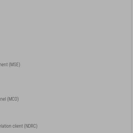
ement (MSE)
nel (MCO)
elation client (NDRC)