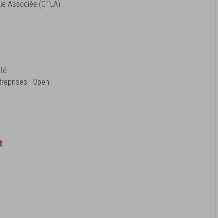
que Associée (GTLA)
ité
reprises - Open
t