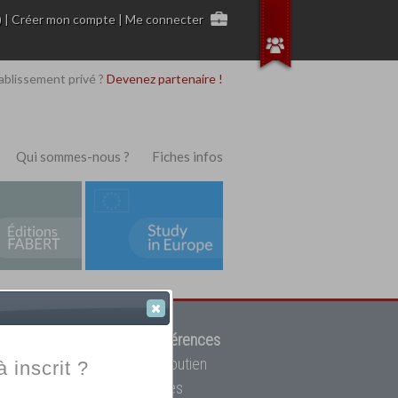
)
|
Créer mon compte
|
Me connecter
ablissement privé ?
Devenez partenaire !
Qui sommes-nous ?
Fiches infos
 de trouver parmi
12908 références
ur, mais aussi des cours de soutien
à inscrit ?
oupe toutes les écoles privées