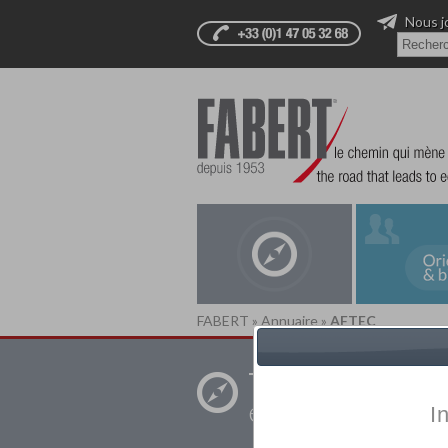
Nous j
FABERT
»
Annuaire
»
AFTEC
Trouver un
établissement pr
I