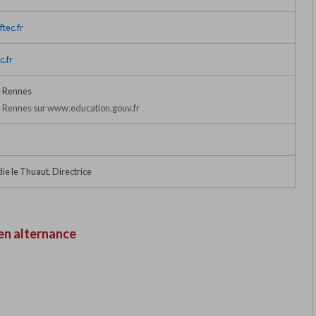
tec.fr
.fr
 Rennes
 Rennes sur www.education.gouv.fr
e le Thuaut, Directrice
en alternance