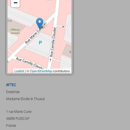
−
Leaflet
| ©
OpenStreetMap
contributors
AFTEC
Directrice
Madame
Elodie le Thuaut
1 rue Marie Curie
56890
PLESCOP
France