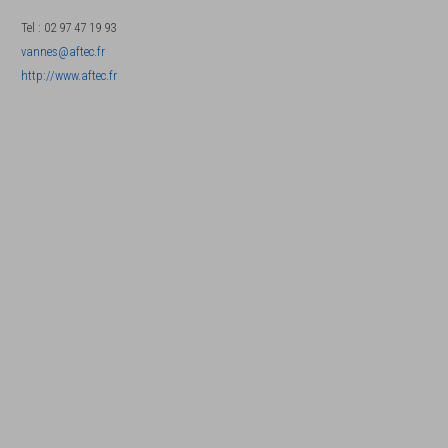
Tel
:
02 97 47 19 93
vannes@aftec.fr
http://www.aftec.fr