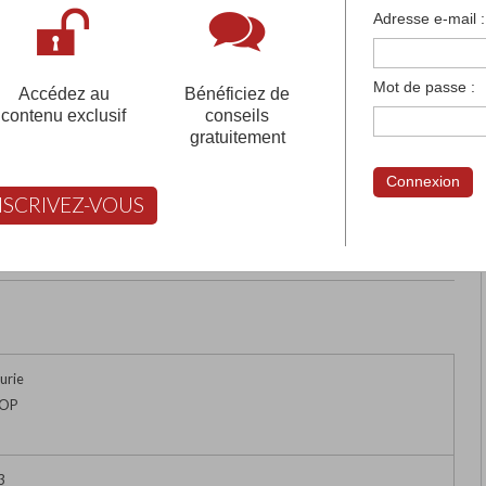
françaises et tous les établissements français à l'
Adresse e-mail :
 votre compte pour être accompagné gratuitement dans votr
Mot de passe :
Accédez au
Bénéficiez de
contenu exclusif
conseils
gratuitement
Connexion
NSCRIVEZ-VOUS
rimer
Retour
FABERT vous aide à choisir
urie
COP
3