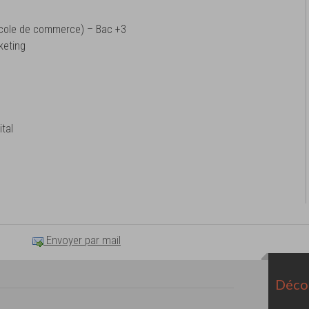
cole de commerce) – Bac +3
keting
tal
Envoyer par mail
Décou