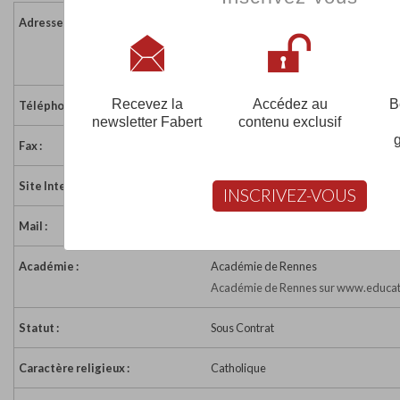
Adresse :
5 rue Ker-Anna
56250 ELVEN
France
Recevez la
Accédez au
B
Téléphone :
02 97 53 31 77
newsletter Fabert
contenu exclusif
Fax :
02 97 53 34 86
Site Internet :
http://www.college-stemarie-elven.o
INSCRIVEZ-VOUS
Mail :
college.ste.marie.adm.elven@wanado
Académie :
Académie de Rennes
Académie de Rennes sur www.educati
Statut :
Sous Contrat
Caractère religieux :
Catholique