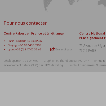
Pour nous contacter
Centre Fabert en France et à l'étranger
Centre National
l'Enseignement 
Paris : +33 (0)1 47 05 32 68
Beijing : +86 10 6400 0905
79 Avenue de Ségur
Lyon : +33 (0)1 47 05 32 68
En savoir plus
75015 PARIS
Développement : Go On Web
Graphisme : The Fibonacci FACTORY
Annuaire 
Référencement naturel (SEO) par HTW-Marketing
Emploi Enseignement Supérie