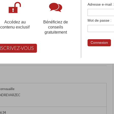
françaises et tous les établissements français à l'
Adresse e-mail :
 votre compte pour être accompagné gratuitement dans votr
Mot de passe :
Accédez au
Bénéficiez de
contenu exclusif
conseils
gratuitement
NT-RENE
Connexion
NSCRIVEZ-VOUS
rimer
Retour
FABERT vous aide à choisir
Cornouaille
ANDREVARZEC
36 34