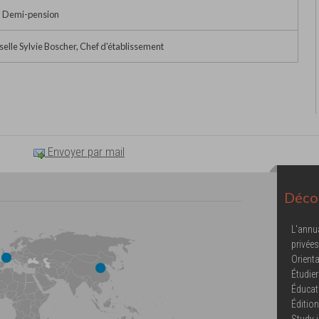
• Demi-pension
lle Sylvie Boscher, Chef d'établissement
Envoyer par mail
Décou
L'annu
privées
Orienta
Étudier
Éducat
Éditio
Study 