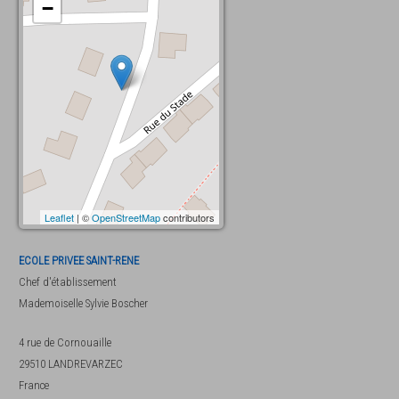
−
Leaflet
| ©
OpenStreetMap
contributors
ECOLE PRIVEE SAINT-RENE
Chef d'établissement
Mademoiselle
Sylvie Boscher
4 rue de Cornouaille
29510
LANDREVARZEC
France