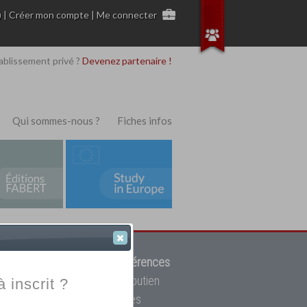
)
|
Créer mon compte
|
Me connecter
ablissement privé ?
Devenez partenaire !
Qui sommes-nous ?
Fiches infos
 de trouver parmi
12908 références
ur, mais aussi des cours de soutien
à inscrit ?
oupe toutes les écoles privées