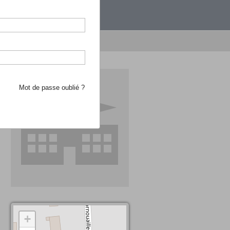
étranger.
e recherche d'école
Mot de passe oublié ?
+