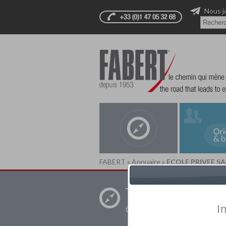
Nous j
FABERT
»
Annuaire
»
ECOLE PRIVEE S
Trouver un
établissement pr
I