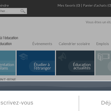
oindre
Mes favoris (0)
|
Panier d'achats (0
Vous êtes un ét
Évènements
Calendrier scolaire
Emplois
AINT-RENE
L'Annuaire de recherche
Fabert.com
vous permet
ivé
votre établissement privé, du primaire au supérie
nscrivez-vous
Déj
scolaire et des cours à distance. Ce moteur regr