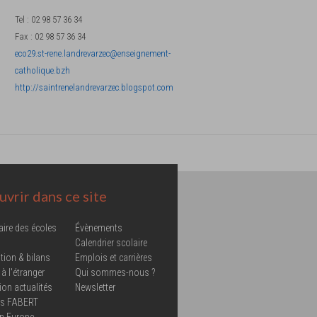
Tel
:
02 98 57 36 34
Fax
:
02 98 57 36 34
eco29.st-rene.landrevarzec@enseignement-
catholique.bzh
http://saintrenelandrevarzec.blogspot.com
vrir dans ce site
aire des écoles
Évènements
Calendrier scolaire
tion & bilans
Emplois et carrières
 à l'étranger
Qui sommes-nous ?
ion actualités
Newsletter
ns FABERT
in Europe