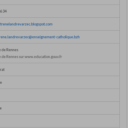
36 34
intrenelandrevarzec.blogspot.com
-rene.landrevarzec@enseignement-catholique.bzh
 de Rennes
 de Rennes sur www.education.gouv.fr
rat
ue
e