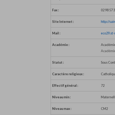
Fax :
02 98 57 
Site Internet :
http://sa
Mail :
eco29.st
Académie :
Académie
Académie
Statut :
Sous Cont
Caractère religieux :
Catholiq
Effectif général :
72
Niveau min :
Maternell
Niveau max :
CM2