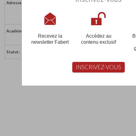
Adresse :
Fayaoué
98814 OUVEA
Nouvelle-Calédonie
Académie :
Académie de la Nouvelle Calédonie
Recevez la
Accédez au
B
Académie de la Nouvelle Calédonie sur www.ac-nou
newsletter Fabert
contenu exclusif
Statut :
Sous Contrat
INSCRIVEZ-VOUS