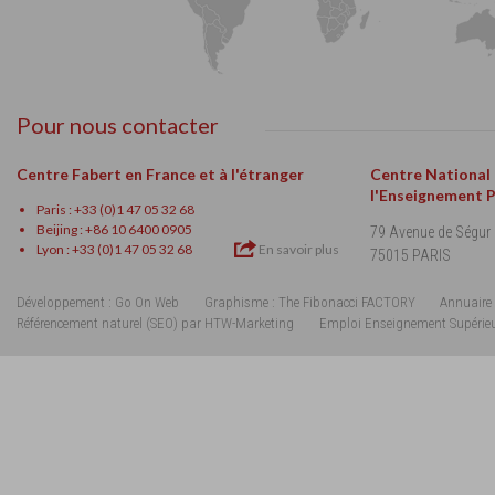
Pour nous contacter
Centre Fabert en France et à l'étranger
Centre National
l'Enseignement 
Paris : +33 (0)1 47 05 32 68
Beijing : +86 10 6400 0905
79 Avenue de Ségur
Lyon : +33 (0)1 47 05 32 68
En savoir plus
75015 PARIS
Développement : Go On Web
Graphisme : The Fibonacci FACTORY
Annuaire 
Référencement naturel (SEO) par HTW-Marketing
Emploi Enseignement Supérie