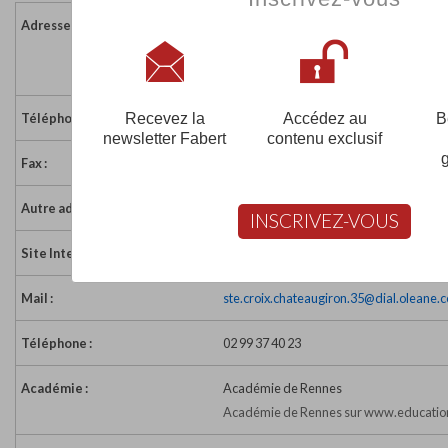
Adresse :
3 rue du Prieuré - Bp 26
35410 CHATEAUGIRON
France
Recevez la
Accédez au
B
Téléphone :
02 99 37 41 82
newsletter Fabert
contenu exclusif
Fax :
02 99 37 48 57
Autre adresse :
Maternelle : 3 rue Sainte-Croix
INSCRIVEZ-VOUS
Site Internet :
http://www.stecroix35.fr/
Mail :
ste.croix.chateaugiron.35@dial.oleane.
Téléphone :
02 99 37 40 23
Académie :
Académie de Rennes
Académie de Rennes sur www.education