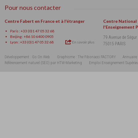
Pour nous contacter
Centre Fabert en France et à l'étranger
Centre National
l'Enseignement 
Paris : +33 (0)1 47 05 32 68
Beijing : +86 10 6400 0905
79 Avenue de Ségur
Lyon : +33 (0)1 47 05 32 68
En savoir plus
75015 PARIS
Développement : Go On Web
Graphisme : The Fibonacci FACTORY
Annuaire 
Référencement naturel (SEO) par HTW-Marketing
Emploi Enseignement Supérie