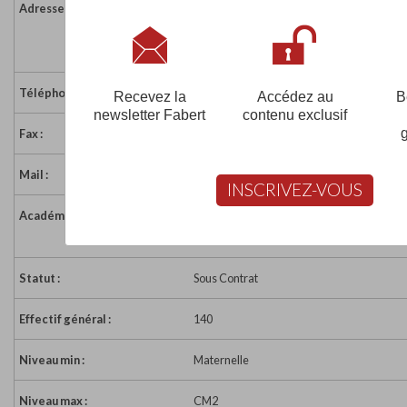
Adresse :
Place de la Mairie
22710 PENVENAN
France
Téléphone :
02 96 92 72 11
Recevez la
Accédez au
B
newsletter Fabert
contenu exclusif
Fax :
02 96 92 72 11
Mail :
eco22.sc.penvenan@eco.ecbretagne.org
INSCRIVEZ-VOUS
Académie :
Académie de Rennes
Académie de Rennes sur www.education.g
Statut :
Sous Contrat
Effectif général :
140
Niveau min :
Maternelle
Niveau max :
CM2