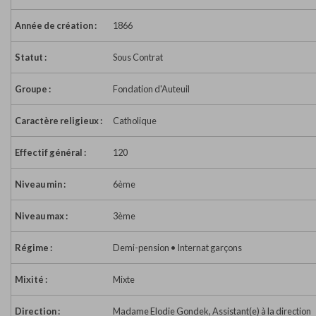
Année de création :
1866
Statut :
Sous Contrat
Groupe :
Fondation d'Auteuil
Caractère religieux :
Catholique
Effectif général :
120
Niveau min :
6ème
Niveau max :
3ème
Régime :
Demi-pension • Internat garçons
Mixité :
Mixte
Direction :
Madame Elodie Gondek, Assistant(e) à la direction