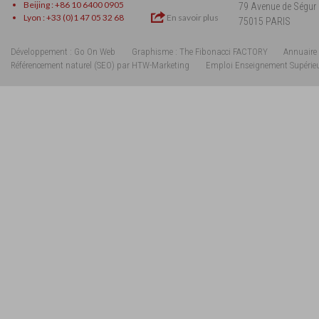
Beijing : +86 10 6400 0905
79 Avenue de Ségur
Lyon : +33 (0)1 47 05 32 68
En savoir plus
75015 PARIS
Développement : Go On Web
Graphisme : The Fibonacci FACTORY
Annuaire 
Référencement naturel (SEO) par HTW-Marketing
Emploi Enseignement Supérie