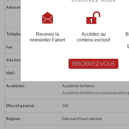
Adresse :
34 rue Danton - BP 19
10151 PONT STE MARIE CEDEX
France
Recevez la
Accédez au
B
Téléphone :
03 25 81 01 46
newsletter Fabert
contenu exclusif
Fax :
03 25 80 38 46
Site Internet :
http://www.ccca-btp.fr/cfa/10/voir.html
INSCRIVEZ-VOUS
Mail :
cfabtp.troyes@ccca-btp.fr
Académie :
Académie de Reims
Académie de Reims sur www.education.g
Effectif général :
350
Régime :
Externat • Demi-pension