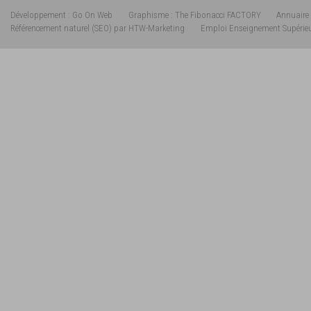
Développement : Go On Web
Graphisme : The Fibonacci FACTORY
Annuaire 
Référencement naturel (SEO) par HTW-Marketing
Emploi Enseignement Supérie