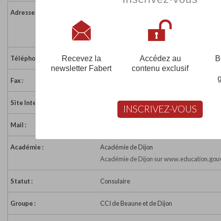
Adresse :
2 rue du tribunal
21200 BEAUNE
France
Recevez la
Accédez au
B
Téléphone :
03 80 25 94 50
newsletter Fabert
contenu exclusif
Fax :
03 80 22 92 01
Site Internet :
http://www.formation.dijon.cci.fr/
INSCRIVEZ-VOUS
Mail :
cciformation@beaune.cci.fr
Académie :
Académie de Dijon
Académie de Dijon sur www.education.gouv
Statut :
Consulaire
Groupe :
CCI de Beaune et de Dijon