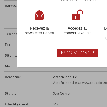
Adresse :
Centre Olympie 92
Place de la Communication
62400 BETHUNE
France
Recevez la
Accédez au
B
newsletter Fabert
contenu exclusif
Téléphone :
0321685932
Fax :
0321685926
INSCRIVEZ-VOUS
Site Internet :
http://www.dclicformation.com
Mail :
dclicform@dclicformation.com
Académie :
Académie de Lille
Académie de Lille sur www.education.go
Statut :
Sous Contrat
Effectif général :
512