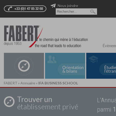
Nous joindre
Évènem
FABERT
»
Annuaire
»
IFA BUSINESS SCHOOL
Trouver un
L'Annua
établissement privé
parmi
1