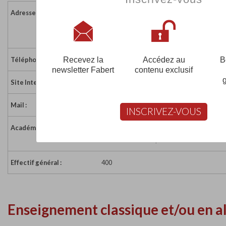
Adresse :
4 rue Saint-Charles
57000 METZ CEDEX
France
Recevez la
Accédez au
B
Téléphone :
03 87 74 00 75
newsletter Fabert
contenu exclusif
Site Internet :
http://www.ifa-formation.fr
Mail :
agencemetz@ifa-formation.fr
INSCRIVEZ-VOUS
Académie :
Académie de Nancy-Metz
Académie de Nancy-Metz sur www.educatio
Effectif général :
400
Enseignement classique et/ou en a