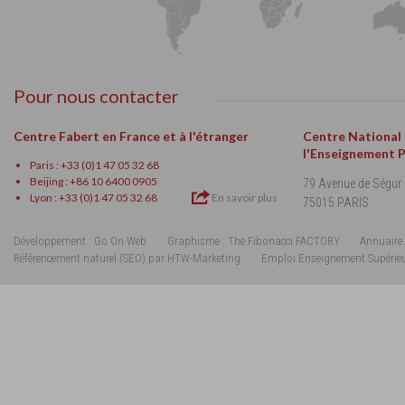
Pour nous contacter
Centre Fabert en France et à l'étranger
Centre National
l'Enseignement 
Paris : +33 (0)1 47 05 32 68
Beijing : +86 10 6400 0905
79 Avenue de Ségur
Lyon : +33 (0)1 47 05 32 68
En savoir plus
75015 PARIS
Développement : Go On Web
Graphisme : The Fibonacci FACTORY
Annuaire 
Référencement naturel (SEO) par HTW-Marketing
Emploi Enseignement Supérie