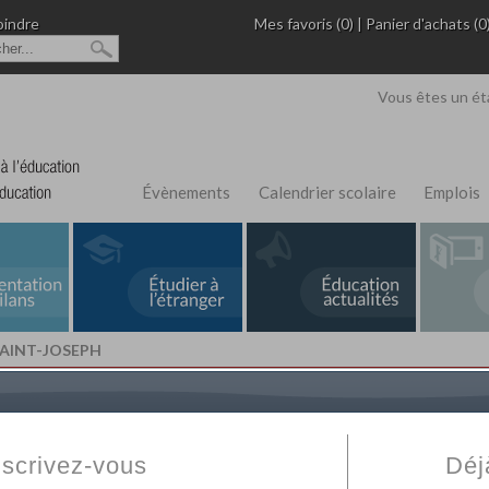
oindre
Mes favoris (0)
|
Panier d'achats (0
Vous êtes un ét
Évènements
Calendrier scolaire
Emplois
SAINT-JOSEPH
L'Annuaire de recherche
Fabert.com
vous permet
ivé
votre établissement privé, du primaire au supérie
nscrivez-vous
Déj
scolaire et des cours à distance. Ce moteur regr