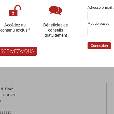
françaises et tous les établissements français à l'
Adresse e-mail :
 votre compte pour être accompagné gratuitement dans votr
Mot de passe :
Accédez au
Bénéficiez de
contenu exclusif
conseils
gratuitement
INT-JOSEPH
Connexion
NSCRIVEZ-VOUS
rimer
Retour
FABERT vous aide à choisir
e du Chais
0 LIBOURNE
e
55 38 90