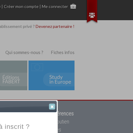
)
|
Créer mon compte
|
Me connecter
ablissement privé ?
Devenez partenaire !
Qui sommes-nous ?
Fiches infos
 de trouver parmi
12908 références
ur, mais aussi des cours de soutien
à inscrit ?
oupe toutes les écoles privées