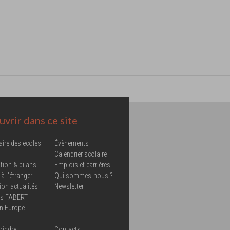
vrir dans ce site
aire des écoles
Évènements
Calendrier scolaire
tion & bilans
Emplois et carrières
 à l'étranger
Qui sommes-nous ?
ion actualités
Newsletter
ns FABERT
in Europe
oindre
Contacts