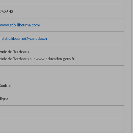
25 36 43
//www.stjo-libourne.com/
iststjo.libourne@wanadoo.fr
mie de Bordeaux
mie de Bordeaux sur www.education.gouv.fr
Contrat
lique