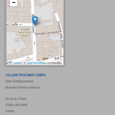
−
Leaflet
| ©
OpenStreetMap
contributors
COLLEGE PRIVE SAINT-JOSEPH
Chef d'établissement
Monsieur
Pierre combroux
32 rue du Chais
33500
LIBOURNE
France