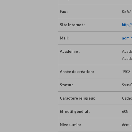
Fax :
05 57 
Site Internet :
http:
Mail :
admin
Académie :
Acadé
Acadé
Année de création :
1903
Statut :
Sous 
Caractère religieux :
Catho
Effectif général :
608
Niveau min :
6ème