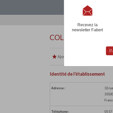
Loguez-vous, créez
Recevez la
newsletter Fabert
COLLEGE PRIVE SA
I
Ajouter aux favoris
Imp
Identité de l'établissement
Adresse :
32 ru
3350
Franc
Téléphone :
05 57 