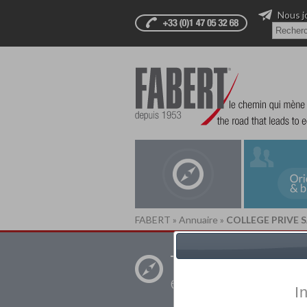
Nous j
FABERT
»
Annuaire
»
COLLEGE PRIVE 
Trouver un
établissement pr
I