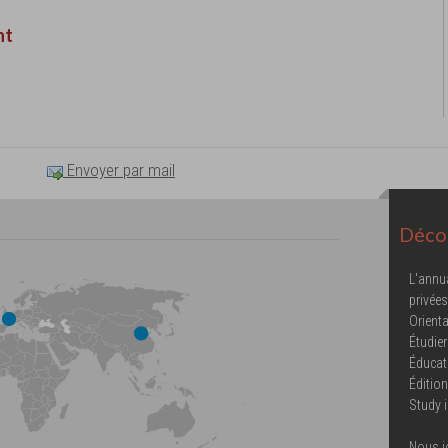
nt
Envoyer par mail
Décou
L'annu
privées
Orienta
Étudier
Éducat
Éditio
Study 
Nous j