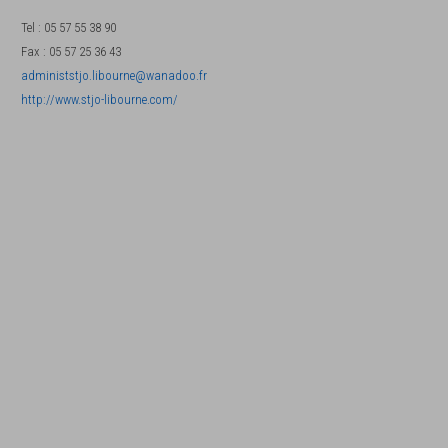
Tel
:
05 57 55 38 90
Fax
:
05 57 25 36 43
administstjo.libourne@wanadoo.fr
http://www.stjo-libourne.com/