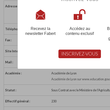
Adresse :
La Saulsaie
01120 MONTLUEL
France
Recevez la
Accédez au
B
Téléphone :
04 78 06 64 33
newsletter Fabert
contenu exclusif
Fax :
04 78 06 60 31
Site Internet :
http://www.mfr01.fr/
INSCRIVEZ-VOUS
Mail :
mfr.dombes@mfr.asso.fr
Académie :
Académie de Lyon
Académie de Lyon sur www.education.gouv
Statut :
Sous Contrat avec le Ministère de l'Agricult
Effectif général :
230