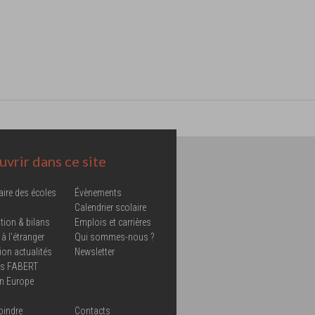
vrir dans ce site
aire des écoles
Évènements
Calendrier scolaire
tion & bilans
Emplois et carrières
 à l'étranger
Qui sommes-nous ?
ion actualités
Newsletter
ns FABERT
in Europe
oindre
Contacts