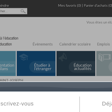
oindre
Mes favoris (0)
|
Panier d'achats (0
Vous êtes un ét
Évènements
Calendrier scolaire
Emplois
SAINT-JOSEPH
L'Annuaire de recherche
Fabert.com
vous permet
ivé
votre établissement privé, du primaire au supérie
nscrivez-vous
Déj
scolaire et des cours à distance. Ce moteur regr