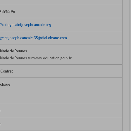
9 89 83 96
://collegesaintjosephcancale.org
ege.st.joseph.cancale.35@dial.oleane.com
émie de Rennes
émie de Rennes sur www.education.gouv.fr
 Contrat
olique
e
e