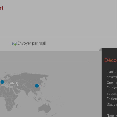
nt
Envoyer par mail
Décou
L'annu
privées
Orienta
Étudier
Éducat
Éditio
Study 
Nous j