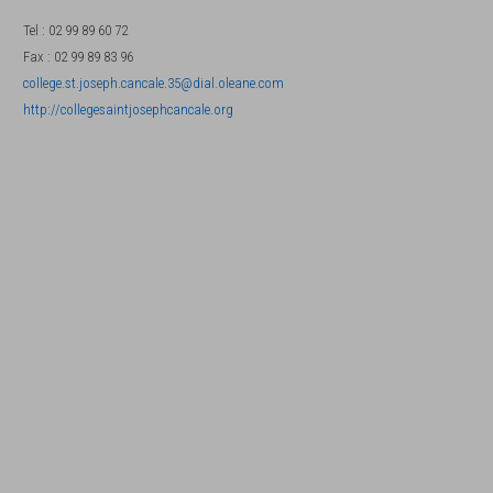
Tel
:
02 99 89 60 72
Fax
:
02 99 89 83 96
college.st.joseph.cancale.35@dial.oleane.com
http://collegesaintjosephcancale.org