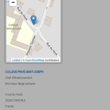
−
Leaflet
| ©
OpenStreetMap
contributors
COLLEGE PRIVE SAINT-JOSEPH
Chef d'établissement
Monsieur
Serge Lemaire
4 rue du Hock
35260
CANCALE
France