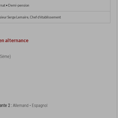
rnat • Demi-pension
ieur Serge Lemaire, Chef d'établissement
en alternance
e-5ème)
ante 2 :
Allemand • Espagnol