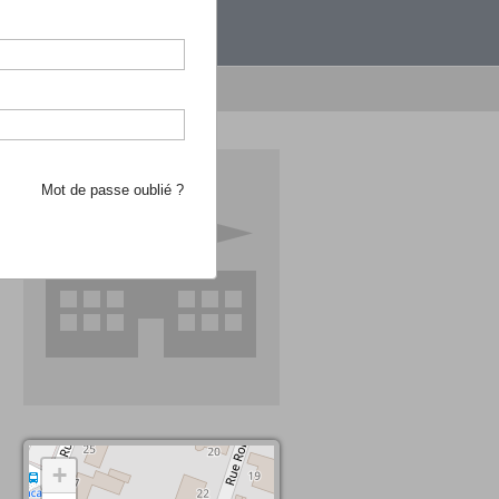
étranger.
e recherche d'école
Mot de passe oublié ?
+