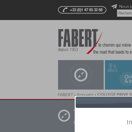
Nous j
FABERT
»
Annuaire
»
COLLEGE PRIVE 
Trouver un
établissement pr
I