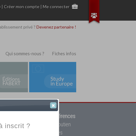
)
|
Créer mon compte
|
Me connecter
ablissement privé ?
Devenez partenaire !
Qui sommes-nous ?
Fiches infos
 de trouver parmi
12908 références
ur, mais aussi des cours de soutien
à inscrit ?
oupe toutes les écoles privées