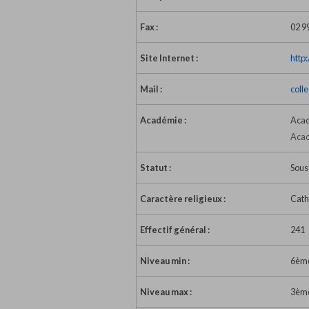
Fax :
02 9
Site Internet :
http
Mail :
coll
Académie :
Acad
Acad
Statut :
Sous
Caractère religieux :
Cath
Effectif général :
241
Niveau min :
6èm
Niveau max :
3èm