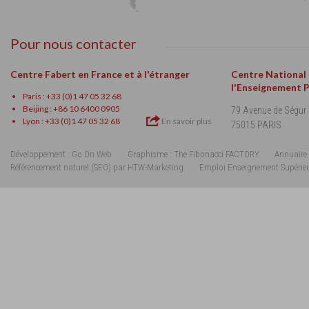
Pour nous contacter
Centre Fabert en France et à l'étranger
Centre National
l'Enseignement 
Paris : +33 (0)1 47 05 32 68
Beijing : +86 10 6400 0905
79 Avenue de Ségur
Lyon : +33 (0)1 47 05 32 68
En savoir plus
75015 PARIS
Développement : Go On Web
Graphisme : The Fibonacci FACTORY
Annuaire 
Référencement naturel (SEO) par HTW-Marketing
Emploi Enseignement Supérie