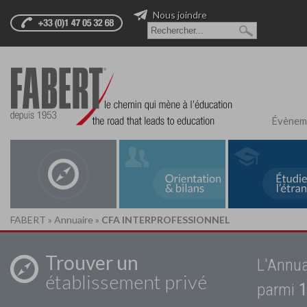
Nous joindre
Évènem
FABERT
»
Annuaire
»
CFA INTERPROFESSIONNEL
Trouver un
L'Annua
établissement privé
parmi
1