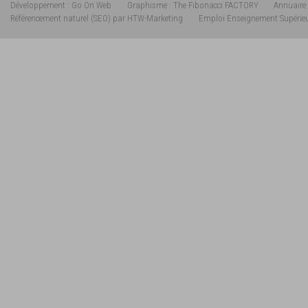
Développement : Go On Web
Graphisme : The Fibonacci FACTORY
Annuaire 
Référencement naturel (SEO) par HTW-Marketing
Emploi Enseignement Supérie