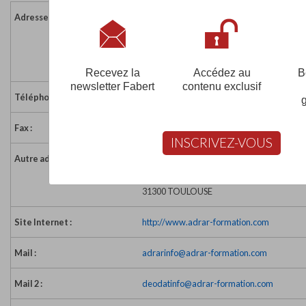
Adresse :
Rue Irénée Joliot Curie
Parc technologique du Canal
31520 RAMONVILLE ST AGNE
France
Recevez la
Accédez au
B
newsletter Fabert
contenu exclusif
Téléphone :
05 62 19 20 80
Fax :
05 62 19 20 99
INSCRIVEZ-VOUS
Autre adresse :
ADRAR Toulouse
60 Boulevard Déodat de Séverac
31300 TOULOUSE
Site Internet :
http://www.adrar-formation.com
Mail :
adrarinfo@adrar-formation.com
Mail 2 :
deodatinfo@adrar-formation.com