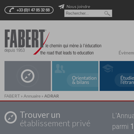
Nous joindre
Évènem
FABERT
»
Annuaire
»
ADRAR
Trouver un
L'Annua
établissement privé
parmi
1