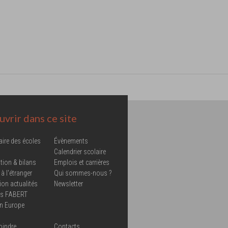
vrir dans ce site
aire des écoles
Évènements
Calendrier scolaire
tion & bilans
Emplois et carrières
 à l'étranger
Qui sommes-nous ?
ion actualités
Newsletter
ns FABERT
in Europe
oindre
Contacts