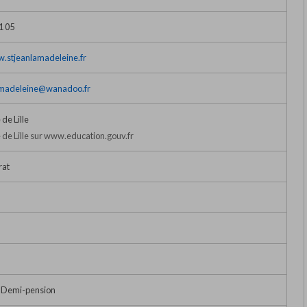
1 05
w.stjeanlamadeleine.fr
a.madeleine@wanadoo.fr
de Lille
de Lille sur www.education.gouv.fr
rat
• Demi-pension