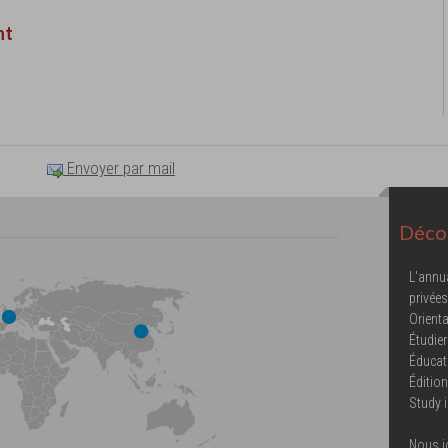
nt
Envoyer par mail
Décou
L'annu
privées
Orienta
Étudier
Éducat
Éditio
Study 
Nous j