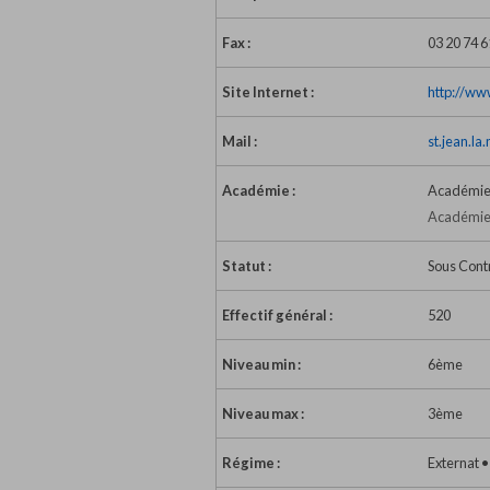
Fax :
03 20 74 6
Site Internet :
http://ww
Mail :
st.jean.l
Académie :
Académie 
Académie 
Statut :
Sous Cont
Effectif général :
520
Niveau min :
6ème
Niveau max :
3ème
Régime :
Externat 