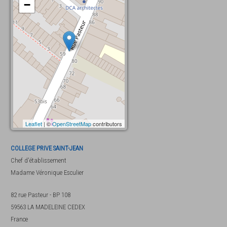
−
Leaflet
| ©
OpenStreetMap
contributors
COLLEGE PRIVE SAINT-JEAN
Chef d'établissement
Madame
Véronique Esculier
82 rue Pasteur - BP 108
59563
LA MADELEINE CEDEX
France