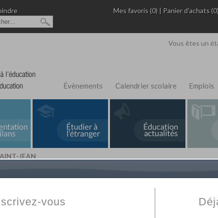
oindre
Mes favoris (0)
|
Panier d'achats (0
Vous êtes un ét
Évènements
Calendrier scolaire
Emplois
SAINT-JEAN
L'Annuaire de recherche
Fabert.com
vous permet
ivé
votre établissement privé, du primaire au supérie
nscrivez-vous
Déj
scolaire et des cours à distance. Ce moteur regr