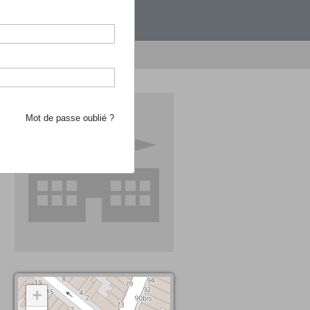
étranger.
e recherche d'école
Mot de passe oublié ?
+