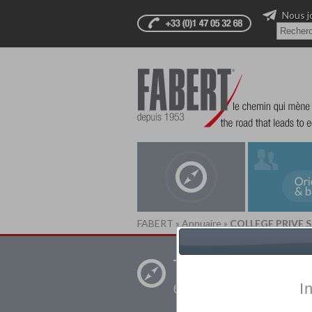
Nous j
FABERT
»
Annuaire
»
COLLEGE PRIVE 
Trouver un
établissement pr
I