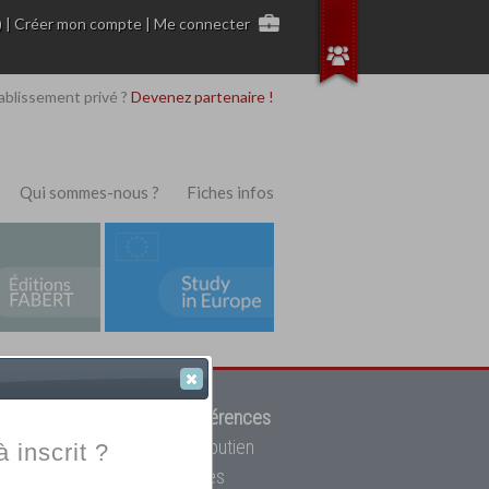
)
|
Créer mon compte
|
Me connecter
ablissement privé ?
Devenez partenaire !
Qui sommes-nous ?
Fiches infos
 de trouver parmi
12908 références
ur, mais aussi des cours de soutien
à inscrit ?
oupe toutes les écoles privées