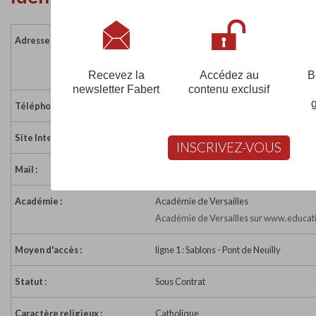
Adresse :
23 rue des Poissonniers
92200 NEUILLY SUR SEINE
France
Recevez la
Accédez au
B
newsletter Fabert
contenu exclusif
Téléphone :
01 46 24 95 45
Site Internet :
https://latrinite-neuilly.com/
INSCRIVEZ-VOUS
Mail :
spsjecole@spsjneuilly.fr
Académie :
Académie de Versailles
Académie de Versailles sur www.educati
Moyen d'accès :
ligne 1 : Sablons - Pont de Neuilly
Statut :
Sous Contrat
Caractère religieux :
Catholique