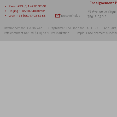
l'Enseignement 
Paris : +33 (0)1 47 05 32 68
Beijing : +86 10 6400 0905
79 Avenue de Ségur
Lyon : +33 (0)1 47 05 32 68
En savoir plus
75015 PARIS
Développement : Go On Web
Graphisme : The Fibonacci FACTORY
Annuaire 
Référencement naturel (SEO) par HTW-Marketing
Emploi Enseignement Supérie