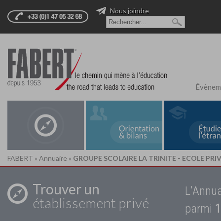
Nous joindre
Évènem
FABERT
»
Annuaire
»
GROUPE SCOLAIRE LA TRINITE - ECOLE PRI
Trouver un
L'Annua
établissement privé
parmi
1