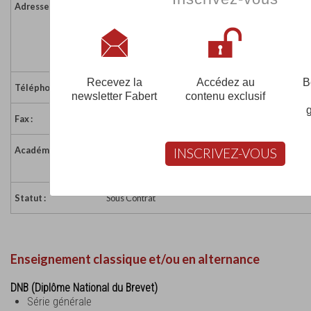
Adresse :
Ouenghe
BP 13
98814 OUVEA
Nouvelle-Calédonie
Recevez la
Accédez au
B
Téléphone :
687 45 72 19
newsletter Fabert
contenu exclusif
Fax :
687 45 72 09
Académie :
Académie de la Nouvelle Calédonie
INSCRIVEZ-VOUS
Académie de la Nouvelle Calédonie sur www.ac-no
Statut :
Sous Contrat
Enseignement classique et/ou en alternance
DNB (Diplôme National du Brevet)
Série générale