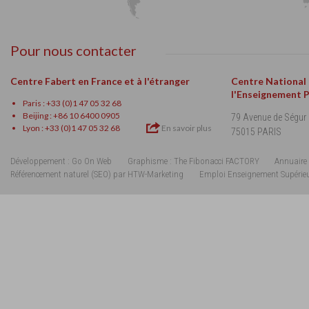
Pour nous contacter
Centre Fabert en France et à l'étranger
Centre National
l'Enseignement 
Paris : +33 (0)1 47 05 32 68
Beijing : +86 10 6400 0905
79 Avenue de Ségur
Lyon : +33 (0)1 47 05 32 68
En savoir plus
75015 PARIS
Développement : Go On Web
Graphisme : The Fibonacci FACTORY
Annuaire 
Référencement naturel (SEO) par HTW-Marketing
Emploi Enseignement Supérie