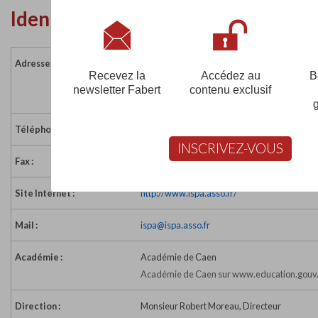
Identité de l'établissement
Adresse :
Pôle universitaire de Montfoulon - BP 823
Recevez la
Accédez au
B
61041 ALENÇON CEDEX
newsletter Fabert
contenu exclusif
France
Téléphone :
02 33 81 26 00
INSCRIVEZ-VOUS
Fax :
02 33 28 17 46
Site Internet :
http://www.ispa.asso.fr/
Mail :
ispa@ispa.asso.fr
Académie :
Académie de Caen
Académie de Caen sur www.education.gouv.
Direction :
Monsieur Robert Moreau, Directeur