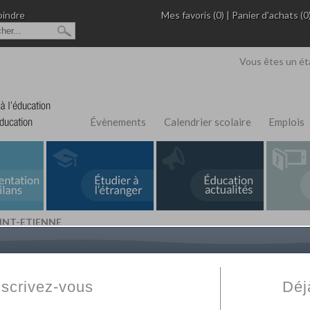
oindre
Mes favoris (0)
|
Panier d'achats (0
Vous êtes un ét
Évènements
Calendrier scolaire
Emplois
AINT-ETIENNE
L'Annuaire de recherche
Fabert.com
vous permet
ivé
votre établissement privé, du primaire au supérie
nscrivez-vous
Déj
scolaire et des cours à distance. Ce moteur regr