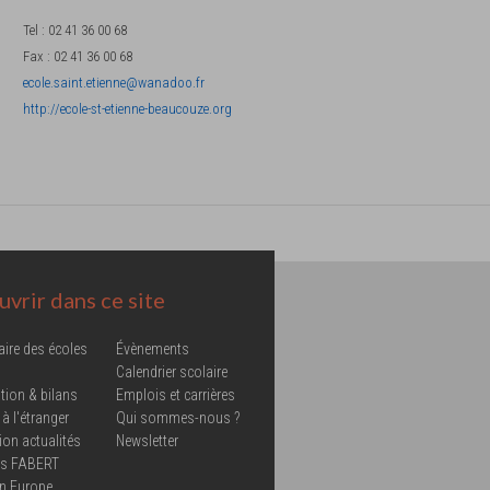
Tel
:
02 41 36 00 68
Fax
:
02 41 36 00 68
ecole.saint.etienne@wanadoo.fr
http://ecole-st-etienne-beaucouze.org
vrir dans ce site
aire des écoles
Évènements
Calendrier scolaire
tion & bilans
Emplois et carrières
 à l'étranger
Qui sommes-nous ?
ion actualités
Newsletter
ns FABERT
in Europe