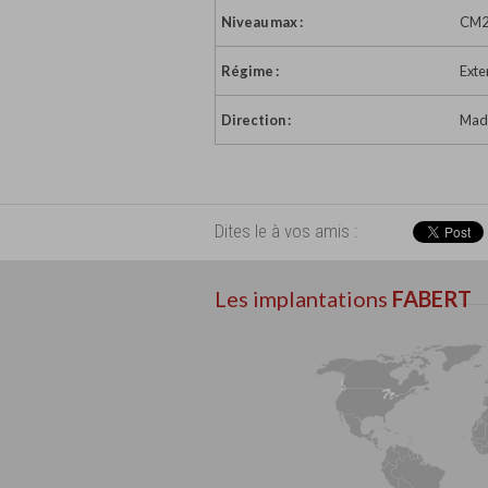
Niveau max :
CM
Régime :
Exte
Direction :
Mada
Dites le à vos amis :
Les implantations
FABERT