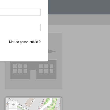
étranger.
e recherche d'école
Mot de passe oublié ?
+