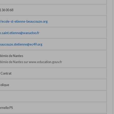
1 36 00 68
://ecole-st-etienne-beaucouze.org
e.saint.etienne@wanadoo.fr
eaucouze.stetienne@ec49.org
émie de Nantes
émie de Nantes sur www.education.gouv.fr
 Contrat
olique
rnelle PS