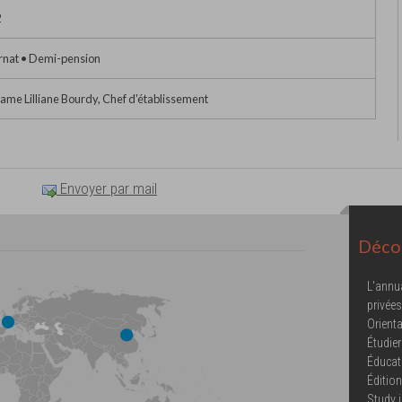
2
rnat • Demi-pension
me Lilliane Bourdy, Chef d'établissement
Envoyer par mail
Décou
L'annu
privées
Orienta
Étudier
Éducat
Éditio
Study 