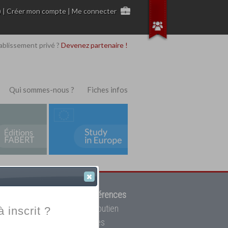
)
|
Créer mon compte
|
Me connecter
ablissement privé ?
Devenez partenaire !
Qui sommes-nous ?
Fiches infos
 de trouver parmi
12908 références
ur, mais aussi des cours de soutien
à inscrit ?
oupe toutes les écoles privées