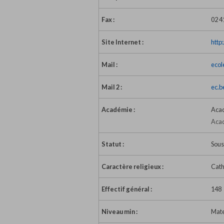
Fax :
02 4
Site Internet :
http
Mail :
ecol
Mail 2 :
ec.b
Académie :
Acad
Acad
Statut :
Sous
Caractère religieux :
Cath
Effectif général :
148
Niveau min :
Mate