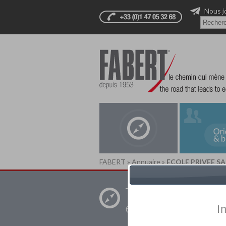
Nous j
FABERT
»
Annuaire
»
ECOLE PRIVEE S
Trouver un
établissement pr
I