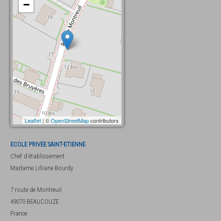
−
Leaflet
| ©
OpenStreetMap
contributors
ECOLE PRIVEE SAINT-ETIENNE
Chef d'établissement
Madame
Lilliane Bourdy
7 route de Montreuil
49070
BEAUCOUZE
France