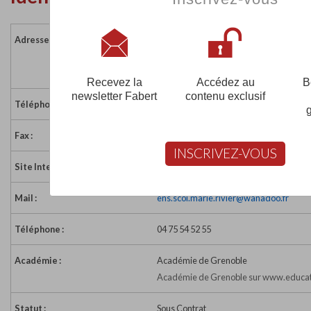
Adresse :
21 avenue Notre-Dame - BP 31
07700 BOURG ST ANDEOL
France
Recevez la
Accédez au
B
newsletter Fabert
contenu exclusif
Téléphone :
04 75 54 52 50
Fax :
04 75 54 47 82
INSCRIVEZ-VOUS
Site Internet :
http://www.marie-rivier.com/
Mail :
ens.scol.marie.rivier@wanadoo.fr
Téléphone :
04 75 54 52 55
Académie :
Académie de Grenoble
Académie de Grenoble sur www.educati
Statut :
Sous Contrat