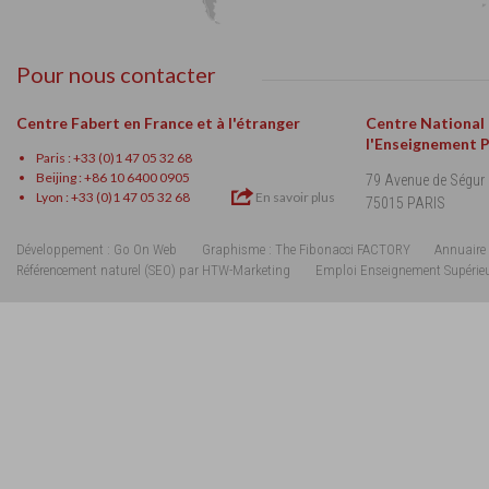
Pour nous contacter
Centre Fabert en France et à l'étranger
Centre National
l'Enseignement 
Paris : +33 (0)1 47 05 32 68
Beijing : +86 10 6400 0905
79 Avenue de Ségur
Lyon : +33 (0)1 47 05 32 68
En savoir plus
75015 PARIS
Développement : Go On Web
Graphisme : The Fibonacci FACTORY
Annuaire 
Référencement naturel (SEO) par HTW-Marketing
Emploi Enseignement Supérie