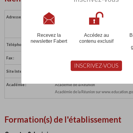
Adresse :
19 rue E. de Parny
97862 ST PAUL CEDEX
Réunion
Recevez la
Accédez au
B
newsletter Fabert
contenu exclusif
Téléphone :
0262225713
Fax :
0262225805
INSCRIVEZ-VOUS
Site Internet :
http://www.victimesdelavie.com/creai.htm
Académie :
Académie de la Réunion
Académie de la Réunion sur www.education.go
Formation(s) de l'établissement