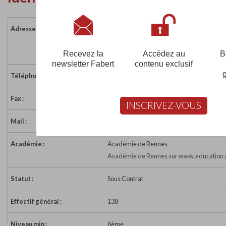
Adresse :
13 rue du Sergent l'Hévéder
22700 PERROS GUIREC
France
Recevez la
Accédez au
B
newsletter Fabert
contenu exclusif
Téléphone :
02 96 23 21 60
Fax :
02 96 23 12 34
INSCRIVEZ-VOUS
Mail :
col22.nd-clarte.perros@ecbretagne.org
Académie :
Académie de Rennes
Académie de Rennes sur www.education.g
Statut :
Sous Contrat
Effectif général :
138
Niveau min :
6ème