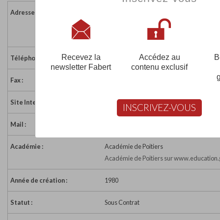
Adresse :
23 place Saint-Jean
79300 BRESSUIRE
France
Recevez la
Accédez au
B
Téléphone :
05 49 74 46 20
newsletter Fabert
contenu exclusif
Fax :
05 49 74 20 87
Site Internet :
https://clgnotredame.fr/
INSCRIVEZ-VOUS
Mail :
college.notredame.bressuire@ac-poitiers.
Académie :
Académie de Poitiers
Académie de Poitiers sur www.education.
Année de création :
1980
Statut :
Sous Contrat