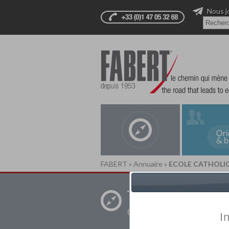
Nous j
FABERT
»
Annuaire
»
ECOLE CATHOLI
Trouver un
établissement pr
I