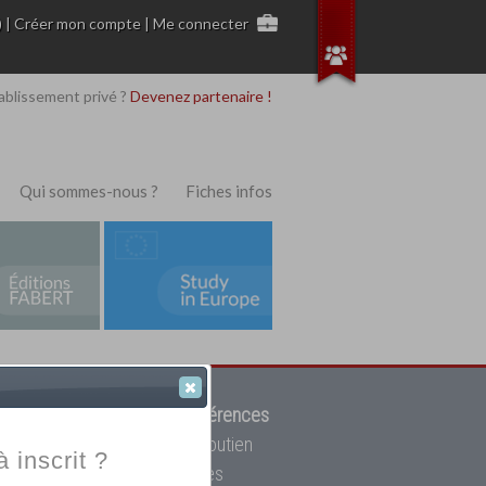
)
|
Créer mon compte
|
Me connecter
ablissement privé ?
Devenez partenaire !
Qui sommes-nous ?
Fiches infos
 de trouver parmi
12908 références
ur, mais aussi des cours de soutien
à inscrit ?
oupe toutes les écoles privées