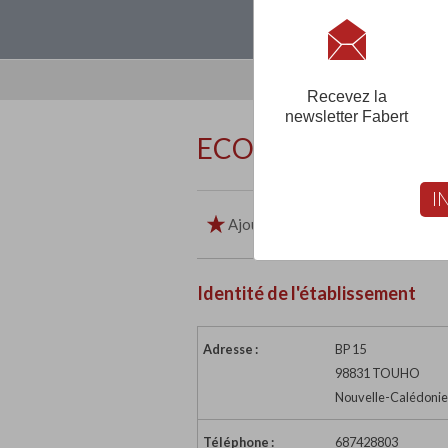
Loguez-vous, créez
Recevez la
newsletter Fabert
ECOLE CATHOLIQU
I
Ajouter aux favoris
Imp
Identité de l'établissement
Adresse :
BP 15
98831 TOUHO
Nouvelle-Calédonie
Téléphone :
687428803