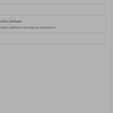
velle Calédonie
velle Calédonie sur www.ac-noumea.nc