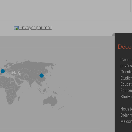
Envoyer par mail
Décou
L'annu
privées
Orienta
Étudier
Éducat
Éditio
Study 
Nous j
Créer 
Me con