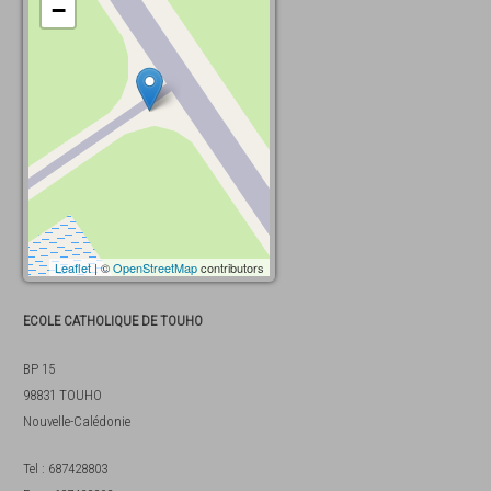
−
Leaflet
| ©
OpenStreetMap
contributors
ECOLE CATHOLIQUE DE TOUHO
BP 15
98831
TOUHO
Nouvelle-Calédonie
Tel
:
687428803