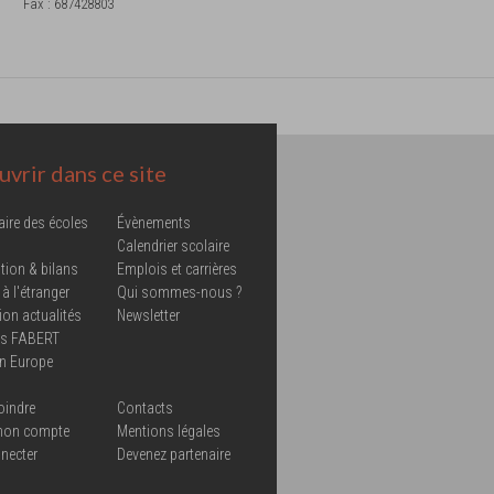
Fax
:
687428803
vrir dans ce site
aire des écoles
Évènements
Calendrier scolaire
tion & bilans
Emplois et carrières
 à l'étranger
Qui sommes-nous ?
ion actualités
Newsletter
ns FABERT
in Europe
oindre
Contacts
mon compte
Mentions légales
necter
Devenez partenaire