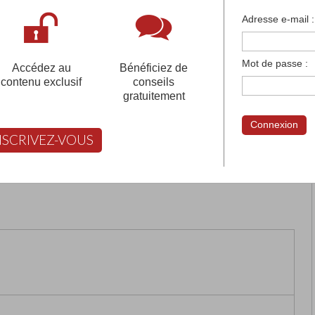
françaises et tous les établissements français à l'
Adresse e-mail :
 votre compte pour être accompagné gratuitement dans votr
Mot de passe :
Accédez au
Bénéficiez de
contenu exclusif
conseils
gratuitement
E DE TOUHO
Connexion
NSCRIVEZ-VOUS
rimer
Retour
FABERT vous aide à choisir