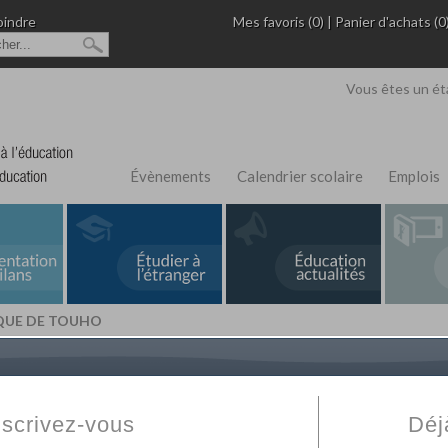
oindre
Mes favoris (0)
|
Panier d'achats (0
Vous êtes un ét
Évènements
Calendrier scolaire
Emplois
QUE DE TOUHO
L'Annuaire de recherche
Fabert.com
vous permet
ivé
votre établissement privé, du primaire au supérie
nscrivez-vous
Déj
scolaire et des cours à distance. Ce moteur regr