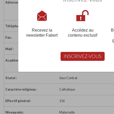
Adresse :
1 place de l'Horloge
26150 DIE
France
Téléphone :
04 75 22 06 68
Recevez la
Accédez au
B
newsletter Fabert
contenu exclusif
Fax :
04 75 22 01 99
Mail :
notredame7@wanadoo.fr
INSCRIVEZ-VOUS
Académie :
Académie de Grenoble
Académie de Grenoble sur www.educa
Statut :
Sous Contrat
Caractère religieux :
Catholique
Effectif général :
116
Niveau min :
Maternelle